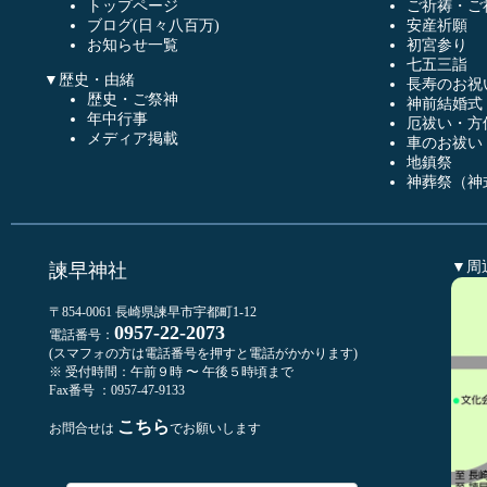
トップページ
ご祈祷・ご
ブログ(日々八百万)
安産祈願
お知らせ一覧
初宮参り
七五三詣
▼歴史・由緒
長寿のお祝
歴史・ご祭神
神前結婚式
年中行事
厄祓い・方
メディア掲載
車のお祓い
地鎮祭
神葬祭（神
▼周
諫早神社
〒854-0061 長崎県諫早市宇都町1-12
0957-22-2073
電話番号：
(スマフォの方は電話番号を押すと電話がかかります)
※ 受付時間：午前９時 〜 午後５時頃まで
Fax番号 ：0957-47-9133
こちら
お問合せは
でお願いします