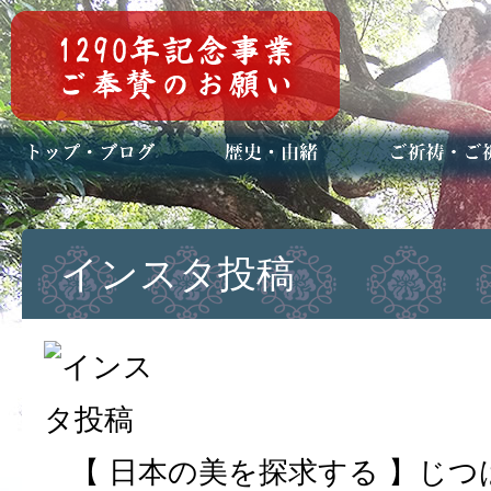
トップページ
ブログ(日々八百万)
お知らせ一覧
歴史・ご祭神
年中行事
メディア掲載
ご祈祷・ご祈
安産祈願
初宮参り
七五三詣
長寿のお祝い
神前結婚式
厄祓い・方位
車のお祓い
地鎮祭
神葬祭（神式
インスタ投稿
【 日本の美を探求する 】じ