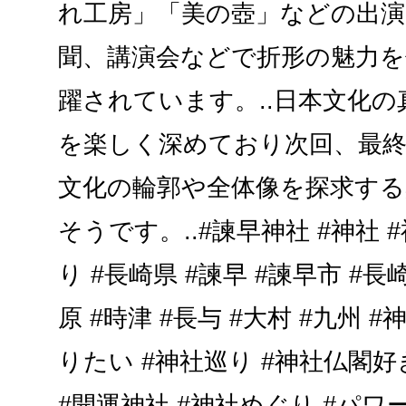
れ工房」「美の壺」などの出演
聞、講演会などで折形の魅力を
躍されています。..日本文化
を楽しく深めており次回、最
文化の輪郭や全体像を探求する
そうです。..#諫早神社 #神社 
り #長崎県 #諫早 #諫早市 #長崎
原 #時津 #長与 #大村 #九州
りたい #神社巡り #神社仏閣
#開運神社 #神社めぐり #パワ