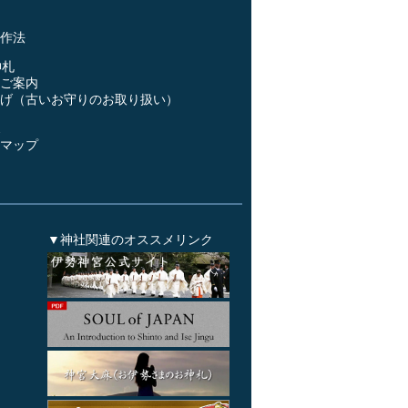
事
作法
神札
ご案内
げ（古いお守りのお取り扱い）
ス
マップ
▼神社関連のオススメリンク