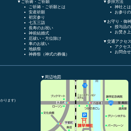
▼ご祈祷・ご祈願
▼参拝方法
ご祈祷・ご祈願とは
神社とは
安産祈願
お参りの
初宮参り
▼お守り・御
七五三詣
授与品の
長寿のお祝い
お焚き上
神前結婚式
厄祓い・方位除け
▼交通アクセ
車のお祓い
アクセス
地鎮祭
お問合せ
神葬祭（神式の葬儀）
▼周辺地図
かります)