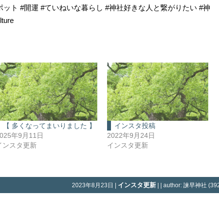
ポット #開運 #ていねいな暮らし #神社好きな人と繋がりたい #神
ture
【 多くなってまいりました 】
インスタ投稿
2025年9月11日
2022年9月24日
インスタ更新
インスタ更新
インスタ更新
2023年8月23日 |
| | author: 諫早神社 (392