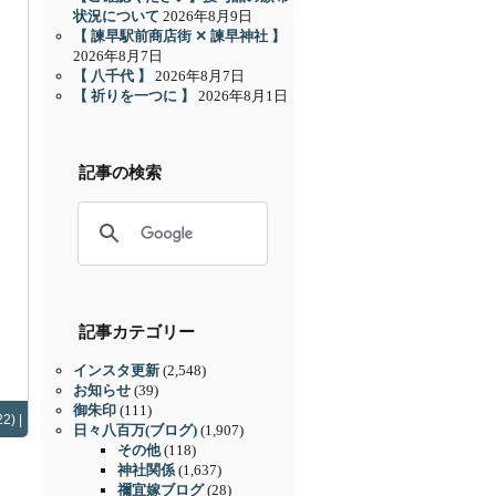
状況について
2026年8月9日
【 諫早駅前商店街 ✕ 諫早神社 】
2026年8月7日
【 八千代 】
2026年8月7日
【 祈りを一つに 】
2026年8月1日
記事の検索
記事カテゴリー
インスタ更新
(2,548)
お知らせ
(39)
御朱印
(111)
2) |
日々八百万(ブログ)
(1,907)
その他
(118)
神社関係
(1,637)
禰宜嫁ブログ
(28)