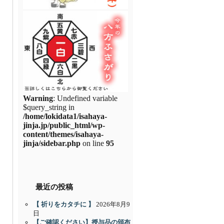
Warning
: Undefined variable
$query_string in
/home/lokidata1/isahaya-
jinja.jp/public_html/wp-
content/themes/isahaya-
jinja/sidebar.php
on line
95
最近の投稿
【 祈りをカタチに 】
2026年8月9
日
【ご確認ください】授与品の頒布