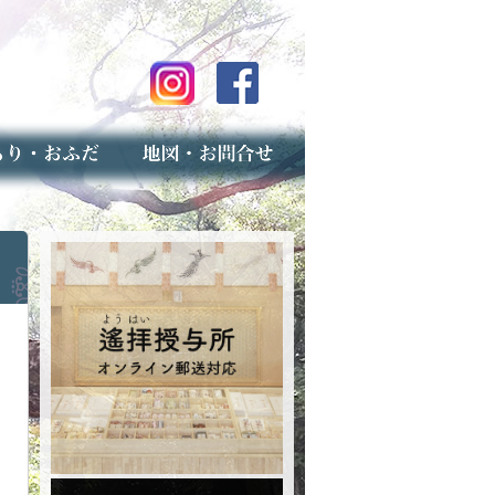
のご案内
上げ（古いお守りのお取り扱い）
スマップ
せ
専用フォーム（事前受付）