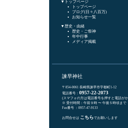
▼トップページ
トップページ
ブログ(日々八百万)
お知らせ一覧
▼歴史・由緒
歴史・ご祭神
年中行事
メディア掲載
諫早神社
〒854-0061 長崎県諫早市宇都町1-12
0957-22-2073
電話番号：
(スマフォの方は電話番号を押すと電話がか
※ 受付時間：午前９時 〜 午後５時頃まで
Fax番号 ：0957-47-9133
こちら
お問合せは
でお願いします