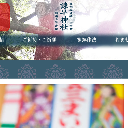
ご祈祷・ご祈願とは
安産祈願
初宮参り
七五三詣
長寿のお祝い
神前結婚式
厄祓い・方位除け
車のお祓い
地鎮祭
神葬祭（神式の葬儀）
神社とは
お参りの作法
授与品
お焚き
アクセ
お問合
予約者