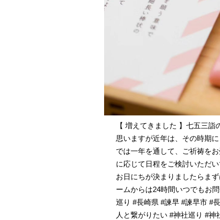
【 増えてきました 】七五三
思いますが近年は、その時期に
では一年を通して、ご祈祷をお
に応じて日程をご検討いただい
お日にちが決まりましたらまず
ームからは24時間いつでもお問合
巡り #長崎県 #諫早 #諫早市 #
人と繋がりたい #神社巡り #神