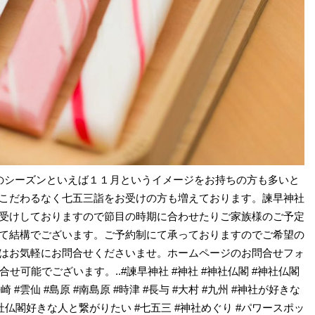
詣のシーズンといえば１１月というイメージをお持ちの方も多いと
こだわるなく七五三詣をお受けの方も増えております。諫早神社
受けしておりますので節目の時期に合わせたりご家族様のご予定
て結構でございます。ご予約制にて承っておりますのでご希望の
はお気軽にお問合せくださいませ。ホームページのお問合せフォ
せ可能でございます。..#諫早神社 #神社 #神社仏閣 #神社仏閣
長崎 #雲仙 #島原 #南島原 #時津 #長与 #大村 #九州 #神社が好きな
社仏閣好きな人と繋がりたい #七五三 #神社めぐり #パワースポッ