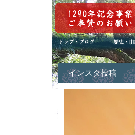
トップページ
ブログ(日々八百万)
お知らせ一覧
歴史・ご祭神
年中行事
メディア掲載
インスタ投稿