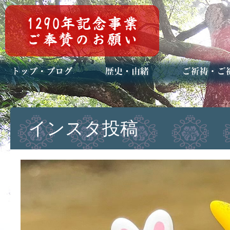
トップページ
ブログ(日々八百万)
お知らせ一覧
歴史・ご祭神
年中行事
メディア掲載
ご祈祷・ご祈
安産祈願
初宮参り
七五三詣
長寿のお祝い
神前結婚式
厄祓い・方位
車のお祓い
地鎮祭
神葬祭（神式
インスタ投稿