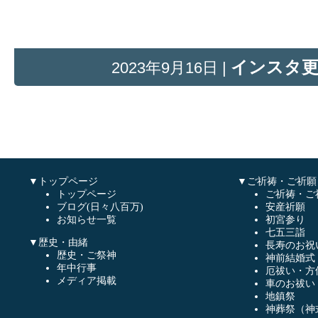
インスタ
2023年9月16日 |
▼トップページ
▼ご祈祷・ご祈願
トップページ
ご祈祷・ご
ブログ(日々八百万)
安産祈願
お知らせ一覧
初宮参り
七五三詣
▼歴史・由緒
長寿のお祝
歴史・ご祭神
神前結婚式
年中行事
厄祓い・方
メディア掲載
車のお祓い
地鎮祭
神葬祭（神