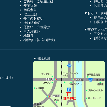
ご祈祷・ご祈願とは
神社とは
安産祈願
お参りの
初宮参り
▼お守り・御
七五三詣
授与品の
長寿のお祝い
お焚き上
神前結婚式
厄祓い・方位除け
▼交通アクセ
車のお祓い
アクセス
地鎮祭
お問合せ
神葬祭（神式の葬儀）
▼周辺地図
かります)