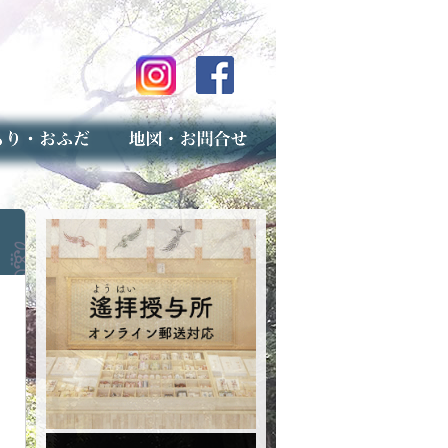
のご案内
上げ（古いお守りのお取り扱い）
スマップ
せ
専用フォーム（事前受付）