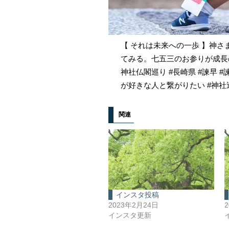
【 それは未来への一歩 】神
てみる。七五三のお参りが成長の
神社仏閣巡り #長崎県 #諫早 #諫
が好きな人と繋がりたい #神社
関連
インスタ投稿
2023年2月24日
インスタ更新