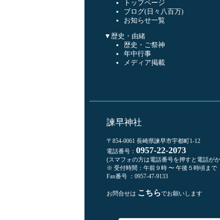
トップページ
ブログ(日々八百万)
お知らせ一覧
▼歴史・由緒
歴史・ご祭神
年中行事
メディア掲載
諫早神社
〒854-0061 長崎県諫早市宇都町1-12
0957-22-2073
電話番号：
(スマフォの方は電話番号を押すと電話がか
※ 受付時間：午前９時 〜 午後５時頃まで
Fax番号 ：0957-47-9133
こちら
お問合せは
でお願いします