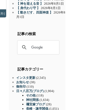
【 神を迎える音 】
2026年8月1日
【 身代わり守 】
2026年8月1日
【 動きだす、四面神楽 】
2026年8
9) |
月1日
記事の検索
記事カテゴリー
インスタ更新
(2,545)
お知らせ
(38)
御朱印
(110)
日々八百万(ブログ)
(1,904)
その他
(118)
神社関係
(1,634)
禰宜嫁ブログ
(28)
長崎・諫早関係
(1,051)