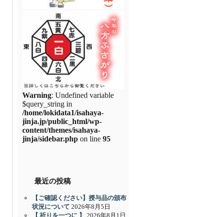
Warning
: Undefined variable
$query_string in
/home/lokidata1/isahaya-
jinja.jp/public_html/wp-
content/themes/isahaya-
jinja/sidebar.php
on line
95
最近の投稿
【ご確認ください】授与品の頒布
状況について
2026年8月5日
【 祈りを一つに 】
2026年8月1日