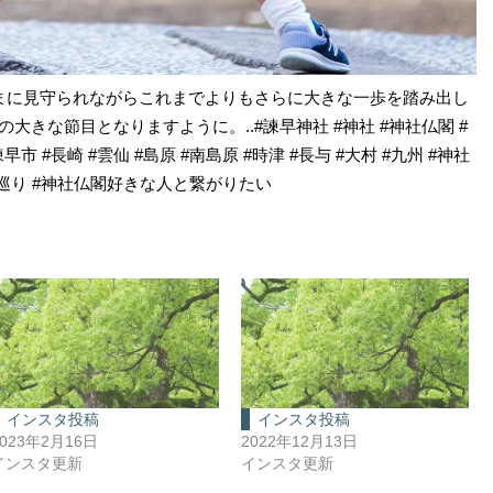
さまに見守られながらこれまでよりもさらに大きな一歩を踏み出し
大きな節目となりますように。..#諫早神社 #神社 #神社仏閣 #
早市 #長崎 #雲仙 #島原 #南島原 #時津 #長与 #大村 #九州 #神社
巡り #神社仏閣好きな人と繋がりたい
インスタ投稿
インスタ投稿
2023年2月16日
2022年12月13日
インスタ更新
インスタ更新