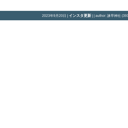
インスタ更新
2023年9月20日 |
| | author: 諫早神社 (391