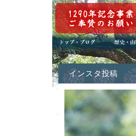
トップページ
ブログ(日々八百万)
お知らせ一覧
歴史・ご祭神
年中行事
メディア掲載
インスタ投稿