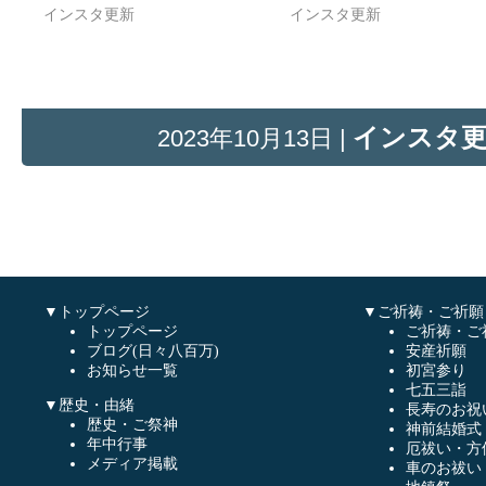
インスタ更新
インスタ更新
インスタ
2023年10月13日 |
▼トップページ
▼ご祈祷・ご祈願
トップページ
ご祈祷・ご
ブログ(日々八百万)
安産祈願
お知らせ一覧
初宮参り
七五三詣
▼歴史・由緒
長寿のお祝
歴史・ご祭神
神前結婚式
年中行事
厄祓い・方
メディア掲載
車のお祓い