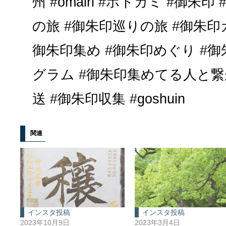
州 #omairi #ホトカミ #御朱
の旅 #御朱印巡りの旅 #御朱印
御朱印集め #御朱印めぐり #御
グラム #御朱印集めてる人と繋
送 #御朱印収集 #goshuin
関連
インスタ投稿
インスタ投稿
2023年10月9日
2023年3月4日