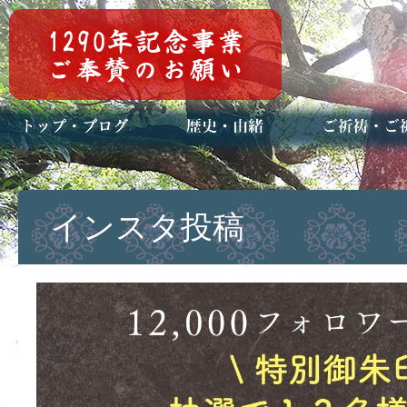
トップページ
ブログ(日々八百万)
お知らせ一覧
歴史・ご祭神
年中行事
メディア掲載
ご祈祷・ご祈
安産祈願
初宮参り
七五三詣
長寿のお祝い
神前結婚式
厄祓い・方位
車のお祓い
地鎮祭
神葬祭（神式
インスタ投稿