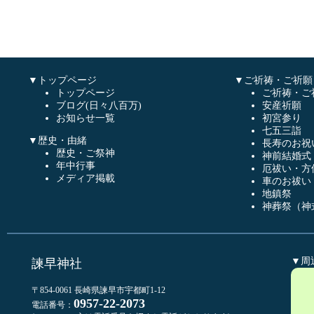
▼トップページ
▼ご祈祷・ご祈願
トップページ
ご祈祷・ご
ブログ(日々八百万)
安産祈願
お知らせ一覧
初宮参り
七五三詣
▼歴史・由緒
長寿のお祝
歴史・ご祭神
神前結婚式
年中行事
厄祓い・方
メディア掲載
車のお祓い
地鎮祭
神葬祭（神
▼周
諫早神社
〒854-0061 長崎県諫早市宇都町1-12
0957-22-2073
電話番号：