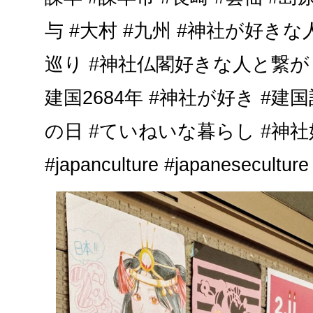
与 #大村 #九州 #神社が好き
巡り #神社仏閣好きな人と繋がり
建国2684年 #神社が好き #建
の日 #ていねいな暮らし #神社
#japanculture #japaneseculture