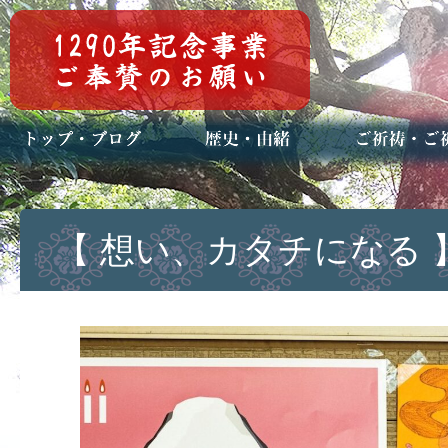
トップページ
ブログ(日々八百万)
お知らせ一覧
歴史・ご祭神
年中行事
メディア掲載
ご祈祷・ご祈
安産祈願
初宮参り
七五三詣
長寿のお祝い
神前結婚式
厄祓い・方位
車のお祓い
地鎮祭
神葬祭（神式
【 想い、カタチになる 