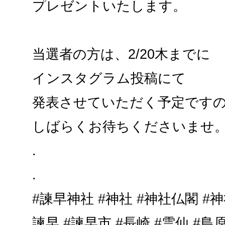
プレゼントいたします。
当選者の方は、2/20木までに
インスタグラム投稿にて
発表させていただく予定です
しばらくお待ちくださいませ
.
.
#諫早神社 #神社 #神社仏閣 #
諫早 #諫早市 #長崎 #雲仙 #島原