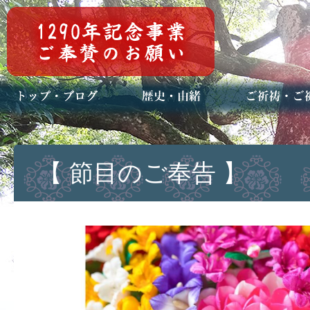
トップページ
ブログ(日々八百万)
お知らせ一覧
歴史・ご祭神
年中行事
メディア掲載
ご祈祷・ご祈
安産祈願
初宮参り
七五三詣
長寿のお祝い
神前結婚式
厄祓い・方位
車のお祓い
地鎮祭
神葬祭（神式
【 節目のご奉告 】