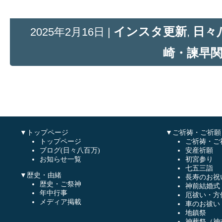
インスタ更新
日々
2025年2月16日 |
,
崎・諫早
▼トップページ
▼ご祈祷・ご祈願
トップページ
ご祈祷・ご
ブログ(日々八百万)
安産祈願
お知らせ一覧
初宮参り
七五三詣
▼歴史・由緒
長寿のお祝
歴史・ご祭神
神前結婚式
年中行事
厄祓い・方
メディア掲載
車のお祓い
地鎮祭
神葬祭（神