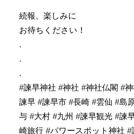
続報、楽しみに
お待ちください！
.
.
.
#諫早神社 #神社 #神社仏閣 #
諫早 #諫早市 #長崎 #雲仙 #島原
与 #大村 #九州 #諫早観光 #諫
崎旅行 #パワースポット神社 #