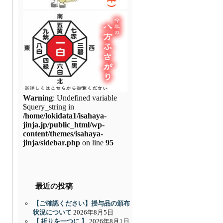
Warning
: Undefined variable
$query_string in
/home/lokidata1/isahaya-
jinja.jp/public_html/wp-
content/themes/isahaya-
jinja/sidebar.php
on line
95
最近の投稿
【ご確認ください】授与品の頒布
状況について
2026年8月5日
【 祈りを一つに 】
2026年8月1日