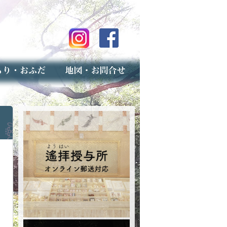
のご案内
上げ（古いお守りのお取り扱い）
スマップ
せ
専用フォーム（事前受付）