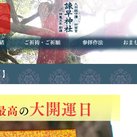
ご祈祷・ご祈願とは
安産祈願
初宮参り
七五三詣
長寿のお祝い
神前結婚式
厄祓い・方位除け
車のお祓い
地鎮祭
神葬祭（神式の葬儀）
神社とは
お参りの作法
授与品
お焚き
アクセ
お問合
予約者
 】