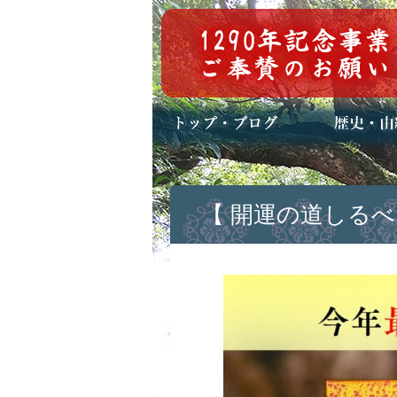
トップページ
ブログ(日々八百万)
お知らせ一覧
歴史・ご祭神
年中行事
メディア掲載
【 開運の道しるべ