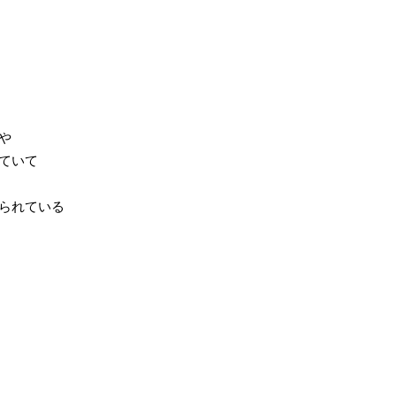
て
や
ていて
られている