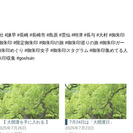
 #諫早 #長崎 #長崎市 #島原 #雲仙 #時津 #長与 #大村 #御朱印
カミ #御朱印 #限定御朱印 #御朱印の旅 #御朱印巡りの旅 #御朱印ガー
#御朱印めぐり #御朱印女子 #御朱印スタグラム #御朱印集めてる人
収集 #goshuin
【 大開運を手に入れる 】
7月24日は「大開運日」
2025年7月26日
2025年7月23日