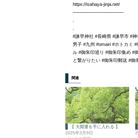
https://isahaya-jinja.net/
───────────────
.
.
#諫早神社 #長崎県 #諫早市 #神社
男子 #九州 #omairi #ホト
ル #御朱印巡り #御朱印集め 
と繋がりたい #御朱印郵送 #御朱印
関連
【 大開運を手に入れる 】
2025年3月9日