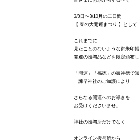
皆さまにお頒かちするべく
3/9日〜3/10月の二日間
【 春の大開運まつり 】とし
これまでに
見たことのないような御朱印帳
開運の授与品などを限定頒布し
「開運」「福徳」の御神徳で知
諫早神社のご加護により
さらなる開運へのお導きを
お受けくださいませ。
神社の授与所だけでなく
オンライン授与所から