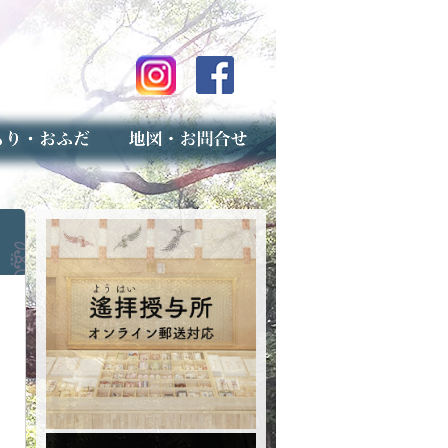
のご案内
上げ（古いお守りのお取り扱い）
スマップ
せ
専用フォーム（事前受付）