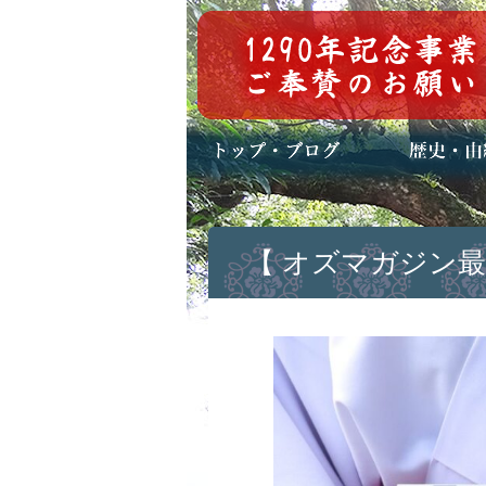
トップページ
ブログ(日々八百万)
お知らせ一覧
歴史・ご祭神
年中行事
メディア掲載
【 オズマガジン最