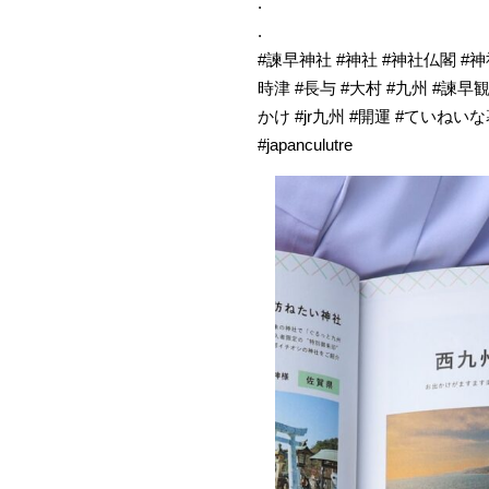
.
.
#諫早神社 #神社 #神社仏閣 #神
時津 #長与 #大村 #九州 #諫早観
かけ #jr九州 #開運 #てい
#japanculutre