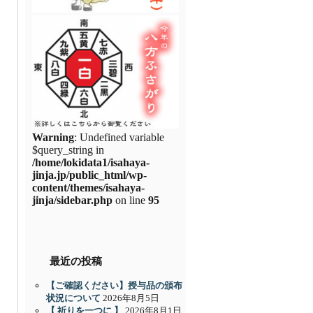
Warning
: Undefined variable
$query_string in
/home/lokidata1/isahaya-
jinja.jp/public_html/wp-
content/themes/isahaya-
jinja/sidebar.php
on line
95
最近の投稿
【ご確認ください】授与品の頒布
状況について
2026年8月5日
【 祈りを一つに 】
2026年8月1日