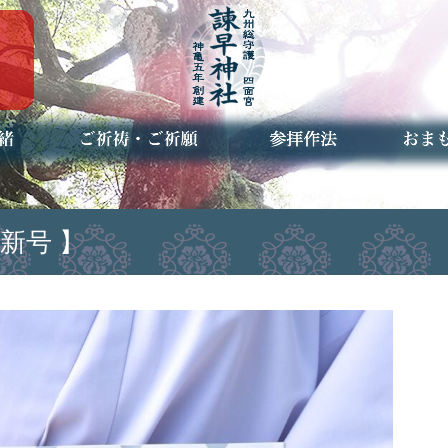
ご祈祷・ご祈願とは
安産祈願
初宮参り
七五三詣
長寿のお祝い
神前結婚式
厄祓い・方位除け
車のお祓い
地鎮祭
神葬祭（神式の葬儀）
神社とは
お参りの作法
授与品
お焚き
アクセ
お問合
予約者
新号 】