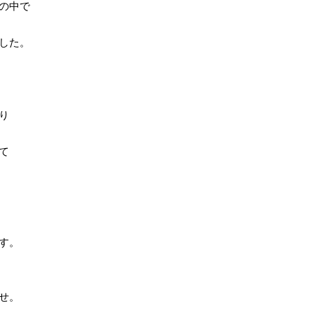
の中で
した。
り
て
す。
せ。