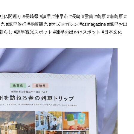
社仏閣巡り #長崎県 #諫早 #諫早市 #長崎 #雲仙 #島原 #南島原 #
光 #諫早旅行 #長崎観光 #オズマガジン #ozmagazine #諫早お出
ねいな暮らし #諫早観光スポット #諫早お出かけスポット #日本文化