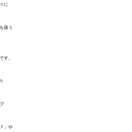
々に
も扱う
です。
の
プ
７」や