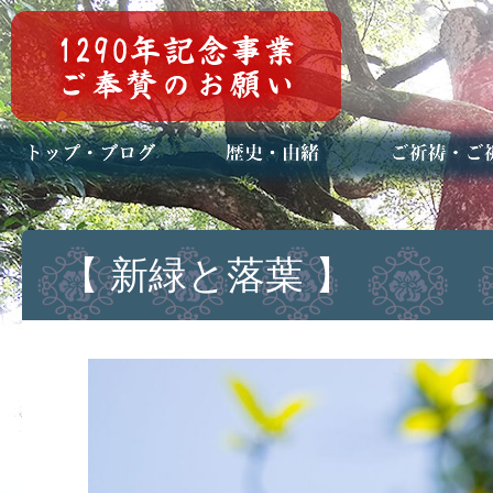
トップページ
ブログ(日々八百万)
お知らせ一覧
歴史・ご祭神
年中行事
メディア掲載
ご祈祷・ご祈
安産祈願
初宮参り
七五三詣
長寿のお祝い
神前結婚式
厄祓い・方位
車のお祓い
地鎮祭
神葬祭（神式
【 新緑と落葉 】