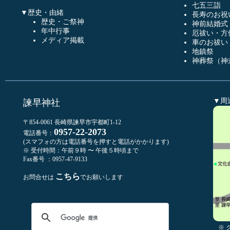
七五三詣
▼歴史・由緒
長寿のお祝
歴史・ご祭神
神前結婚式
年中行事
厄祓い・方
メディア掲載
車のお祓い
地鎮祭
神葬祭（神
▼周
諫早神社
〒854-0061 長崎県諫早市宇都町1-12
0957-22-2073
電話番号：
(スマフォの方は電話番号を押すと電話がかかります)
※ 受付時間：午前９時 〜 午後５時頃まで
Fax番号 ：0957-47-9133
こちら
お問合せは
でお願いします
※