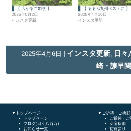
【 広がるご加護 】
【 るるぶ九州ベストに 】
2025年8月2日
2025年4月10日
インスタ更新
インスタ更新
インスタ更新
日々
2025年4月6日 |
,
崎・諫早
▼トップページ
▼ご祈祷・ご祈願
トップページ
ご祈祷・ご
ブログ(日々八百万)
安産祈願
お知らせ一覧
初宮参り