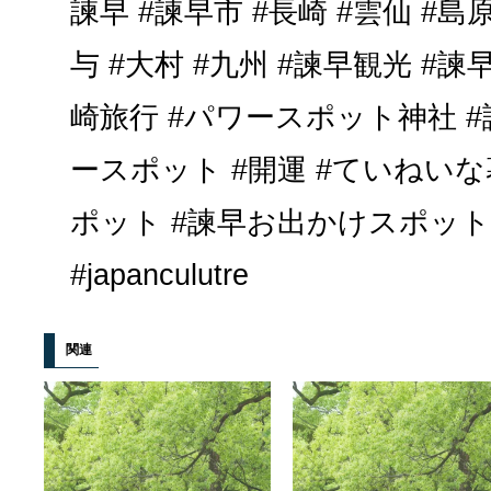
諫早 #諫早市 #長崎 #雲仙 #島原
与 #大村 #九州 #諫早観光 #諫
崎旅行 #パワースポット神社 #
ースポット #開運 #ていねいな
ポット #諫早お出かけスポット
#japanculutre
関連