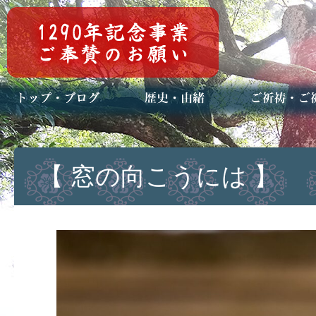
トップページ
ブログ(日々八百万)
お知らせ一覧
歴史・ご祭神
年中行事
メディア掲載
ご祈祷・ご祈
安産祈願
初宮参り
七五三詣
長寿のお祝い
神前結婚式
厄祓い・方位
車のお祓い
地鎮祭
神葬祭（神式
【 窓の向こうには 】