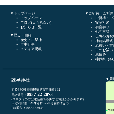
▼トップページ
▼ご祈祷・ご祈願
トップページ
ご祈祷・ご
ブログ(日々八百万)
安産祈願
お知らせ一覧
初宮参り
七五三詣
▼歴史・由緒
長寿のお祝
歴史・ご祭神
神前結婚式
年中行事
厄祓い・方
メディア掲載
車のお祓い
地鎮祭
神葬祭（神
▼周
諫早神社
〒854-0061 長崎県諫早市宇都町1-12
0957-22-2073
電話番号：
(スマフォの方は電話番号を押すと電話がかかります)
※ 受付時間：午前９時 〜 午後５時頃まで
Fax番号 ：0957-47-9133