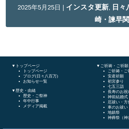
インスタ更新
日々
2025年5月25日 |
,
崎・諫早
▼トップページ
▼ご祈祷・ご祈願
トップページ
ご祈祷・ご
ブログ(日々八百万)
安産祈願
お知らせ一覧
初宮参り
七五三詣
▼歴史・由緒
長寿のお祝
歴史・ご祭神
神前結婚式
年中行事
厄祓い・方
メディア掲載
車のお祓い
地鎮祭
神葬祭（神