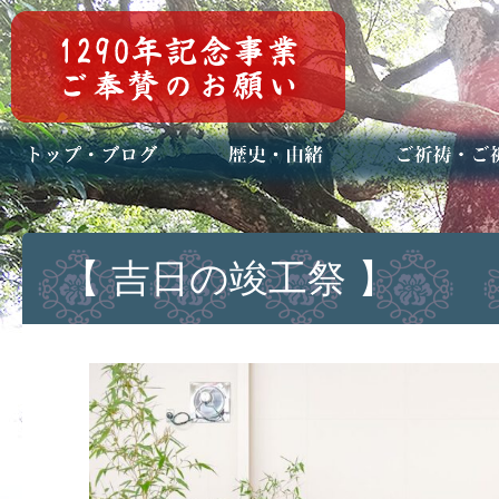
トップページ
ブログ(日々八百万)
お知らせ一覧
歴史・ご祭神
年中行事
メディア掲載
ご祈祷・ご祈
安産祈願
初宮参り
七五三詣
長寿のお祝い
神前結婚式
厄祓い・方位
車のお祓い
地鎮祭
神葬祭（神式
【 吉日の竣工祭 】