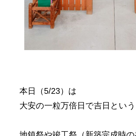
本日（5/23）は
大安の一粒万倍日で吉日とい
地鎮祭や竣工祭（新築完成時の