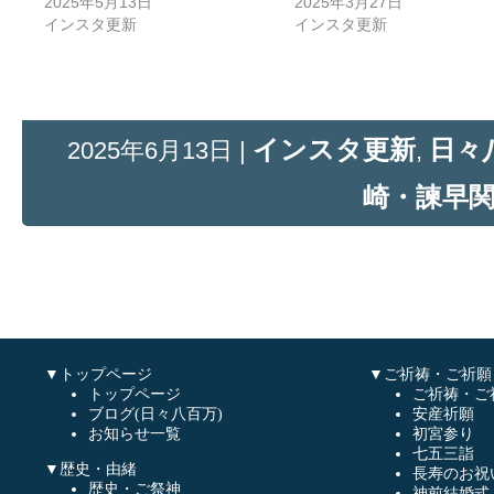
2025年5月13日
2025年3月27日
インスタ更新
インスタ更新
インスタ更新
日々
2025年6月13日 |
,
崎・諫早
▼トップページ
▼ご祈祷・ご祈願
トップページ
ご祈祷・ご
ブログ(日々八百万)
安産祈願
お知らせ一覧
初宮参り
七五三詣
▼歴史・由緒
長寿のお祝
歴史・ご祭神
神前結婚式