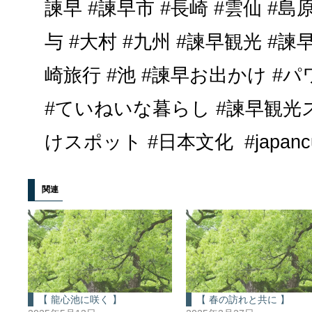
諫早 #諫早市 #長崎 #雲仙 #島原
与 #大村 #九州 #諫早観光 #諫
崎旅行 #池 #諫早お出かけ #
#ていねいな暮らし #諫早観光
けスポット #日本文化 #japancul
関連
【 龍心池に咲く 】
【 春の訪れと共に 】