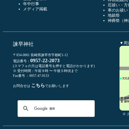
年中行事
厄祓い・方
メディア掲載
車のお祓い
地鎮祭
神葬祭（神
▼周
諫早神社
〒854-0061 長崎県諫早市宇都町1-12
0957-22-2073
電話番号：
(スマフォの方は電話番号を押すと電話がかかります)
※ 受付時間：午前９時 〜 午後５時頃まで
Fax番号 ：0957-47-9133
こちら
お問合せは
でお願いします
※