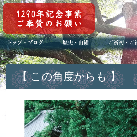
トップページ
ブログ(日々八百万)
お知らせ一覧
歴史・ご祭神
年中行事
メディア掲載
ご祈祷・ご祈
安産祈願
初宮参り
七五三詣
長寿のお祝い
神前結婚式
厄祓い・方位
車のお祓い
地鎮祭
神葬祭（神式
【 この角度からも 】