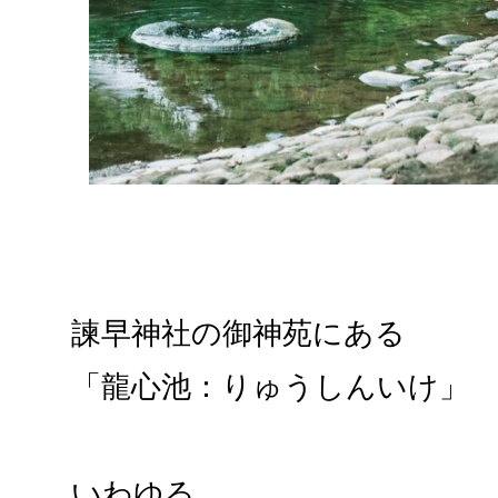
諫早神社の御神苑にある
「龍心池：りゅうしんいけ」
いわゆる