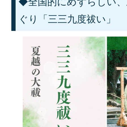
◆全国的にめずらしい、
ぐり「三三九度祓い」