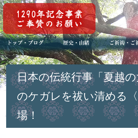
トップページ
ブログ(日々八百万)
お知らせ一覧
歴史・ご祭神
年中行事
メディア掲載
ご祈祷・ご祈
安産祈願
初宮参り
七五三詣
長寿のお祝い
神前結婚式
厄祓い・方位
車のお祓い
地鎮祭
神葬祭（神式
日本の伝統行事「夏越の
のケガレを祓い清める〈
場！