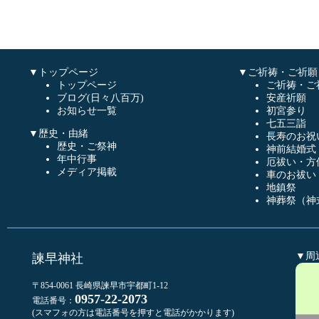
▼トップページ
▼ご祈祷・ご祈願
トップページ
ご祈祷・ご
ブログ(日々八百万)
安産祈願
お知らせ一覧
初宮参り
七五三詣
▼歴史・由緒
長寿のお祝
歴史・ご祭神
神前結婚式
年中行事
厄祓い・方
メディア掲載
車のお祓い
地鎮祭
神葬祭（神
▼周
諫早神社
〒854-0061 長崎県諫早市宇都町1-12
0957-22-2073
電話番号：
(スマフォの方は電話番号を押すと電話がかかります)