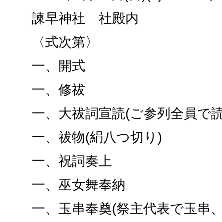
諫早神社 社殿内
〈式次第〉
一、開式
一、修祓
一、大祓詞宣読(ご参列全員で読
一、祓物(絹八つ切り)
一、祝詞奏上
一、巫女舞奉納
一、玉串奉奠(祭主代表で玉串、