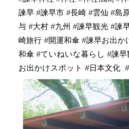
諫早 #諫早市 #長崎 #雲仙 #島原
与 #大村 #九州 #諫早観光 #諫
崎旅行 #開運和傘 #諫早お出か
和傘 #ていねいな暮らし #諫早
お出かけスポット #日本文化 #japa