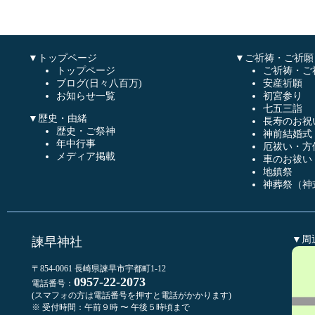
▼トップページ
▼ご祈祷・ご祈願
トップページ
ご祈祷・ご
ブログ(日々八百万)
安産祈願
お知らせ一覧
初宮参り
七五三詣
▼歴史・由緒
長寿のお祝
歴史・ご祭神
神前結婚式
年中行事
厄祓い・方
メディア掲載
車のお祓い
地鎮祭
神葬祭（神
▼周
諫早神社
〒854-0061 長崎県諫早市宇都町1-12
0957-22-2073
電話番号：
(スマフォの方は電話番号を押すと電話がかかります)
※ 受付時間：午前９時 〜 午後５時頃まで