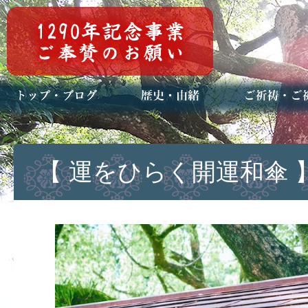
トップページ
ブログ(日々八百万)
お知らせ一覧
歴史・ご祭神
年中行事
メディア掲載
ご祈祷・ご祈
安産祈願
初宮参り
七五三詣
長寿のお祝い
神前結婚式
厄祓い・方位
車のお祓い
地鎮祭
神葬祭（神式
【 運をひらく開運和傘 