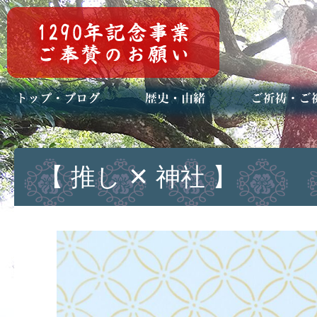
トップページ
ブログ(日々八百万)
お知らせ一覧
歴史・ご祭神
年中行事
メディア掲載
ご祈祷・ご祈
安産祈願
初宮参り
七五三詣
長寿のお祝い
神前結婚式
厄祓い・方位
車のお祓い
地鎮祭
神葬祭（神式
【 推し ✕ 神社 】