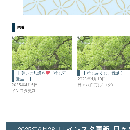
関連
【 尊いご加護を
「推し守」
【 推しみくじ、爆誕 】
誕生！ 】
2025年4月19日
2025年4月6日
日々八百万(ブログ)
インスタ更新
インスタ更新
日々
2025年6月28日 |
,