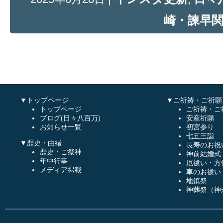
崎・諫早
▼トップページ
▼ご祈祷・ご祈願
トップページ
ご祈祷・ご
ブログ(日々八百万)
安産祈願
お知らせ一覧
初宮参り
七五三詣
▼歴史・由緒
長寿のお祝
歴史・ご祭神
神前結婚式
年中行事
厄祓い・方
メディア掲載
車のお祓い
地鎮祭
神葬祭（神