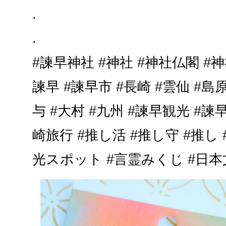
.
.
#諫早神社 #神社 #神社仏閣 #
諫早 #諫早市 #長崎 #雲仙 #島原
与 #大村 #九州 #諫早観光 #諫
崎旅行 #推し活 #推し守 #推し 
光スポット #言霊みくじ #日本文化 #