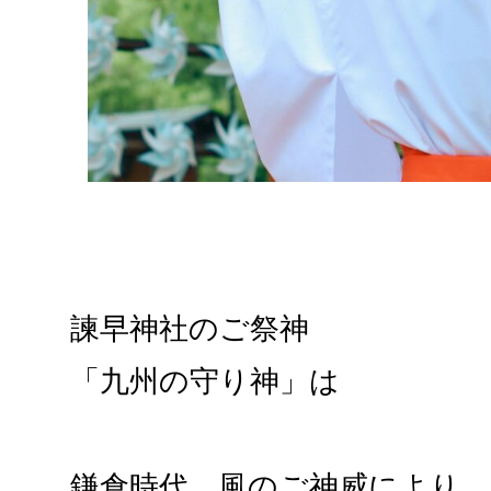
諫早神社のご祭神
「九州の守り神」は
鎌倉時代、風のご神威により