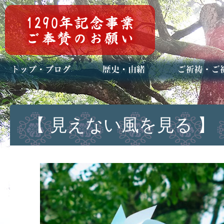
トップページ
ブログ(日々八百万)
お知らせ一覧
歴史・ご祭神
年中行事
メディア掲載
ご祈祷・ご祈
安産祈願
初宮参り
七五三詣
長寿のお祝い
神前結婚式
厄祓い・方位
車のお祓い
地鎮祭
神葬祭（神式
【 見えない風を見る 】