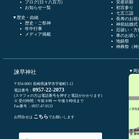
ブログ(日々八百万)
安産祈願
お知らせ一覧
初宮参り
七五三詣
▼歴史・由緒
長寿のお祝
歴史・ご祭神
神前結婚式
年中行事
厄祓い・方
メディア掲載
車のお祓い
地鎮祭
神葬祭（神
▼周
諫早神社
〒854-0061 長崎県諫早市宇都町1-12
0957-22-2073
電話番号：
(スマフォの方は電話番号を押すと電話がかかります)
※ 受付時間：午前９時 〜 午後５時頃まで
Fax番号 ：0957-47-9133
こちら
お問合せは
でお願いします