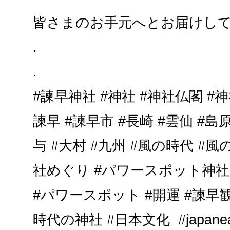
皆さまのお手元へとお届けし
.
.
#諫早神社 #神社 #神社仏閣 #
諫早 #諫早市 #長崎 #雲仙 #島原
与 #大村 #九州 #風の時代 #風
社めぐり #パワースポット神社
#パワースポット #開運 #諫早観
時代の神社 #日本文化 #japanease