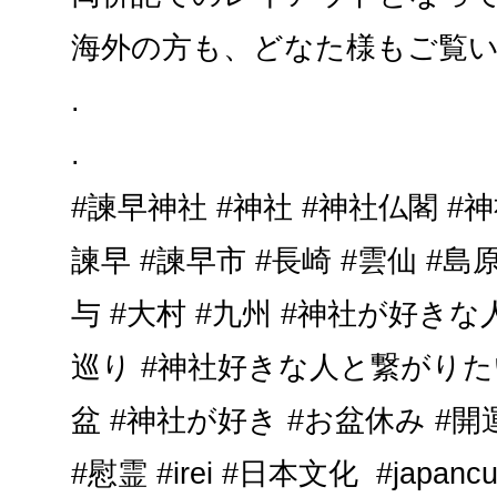
海外の方も、どなた様もご覧
.
.
#諫早神社 #神社 #神社仏閣 #
諫早 #諫早市 #長崎 #雲仙 #島原
与 #大村 #九州 #神社が好き
巡り #神社好きな人と繋がりたい
盆 #神社が好き #お盆休み #
#慰霊 #irei #日本文化 #japancul