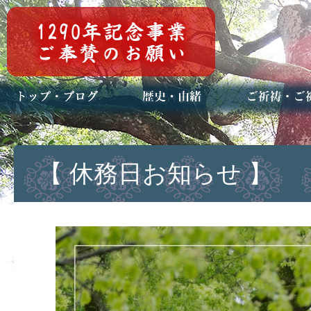
トップページ
ブログ(日々八百万)
お知らせ一覧
歴史・ご祭神
年中行事
メディア掲載
ご祈祷・ご祈
安産祈願
初宮参り
七五三詣
長寿のお祝い
神前結婚式
厄祓い・方位
車のお祓い
地鎮祭
神葬祭（神式
【 休務日お知らせ 】