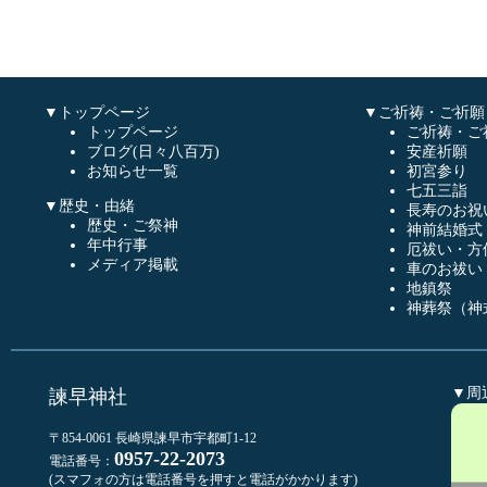
▼トップページ
▼ご祈祷・ご祈願
トップページ
ご祈祷・ご
ブログ(日々八百万)
安産祈願
お知らせ一覧
初宮参り
七五三詣
▼歴史・由緒
長寿のお祝
歴史・ご祭神
神前結婚式
年中行事
厄祓い・方
メディア掲載
車のお祓い
地鎮祭
神葬祭（神
▼周
諫早神社
〒854-0061 長崎県諫早市宇都町1-12
0957-22-2073
電話番号：
(スマフォの方は電話番号を押すと電話がかかります)