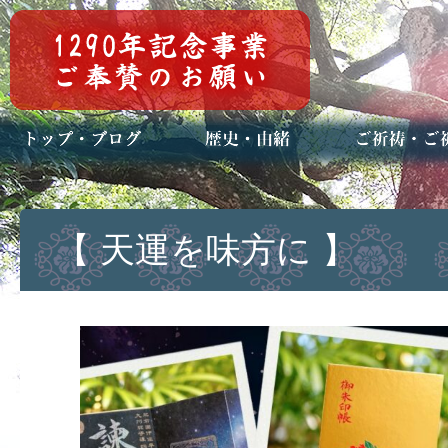
トップページ
ブログ(日々八百万)
お知らせ一覧
歴史・ご祭神
年中行事
メディア掲載
ご祈祷・ご祈
安産祈願
初宮参り
七五三詣
長寿のお祝い
神前結婚式
厄祓い・方位
車のお祓い
地鎮祭
神葬祭（神式
【 天運を味方に 】