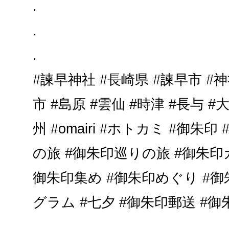
.
.
.
#諫早神社 #長崎県 #諫早市 #神
市 #島原 #雲仙 #時津 #長与 #
州 #omairi #ホトカミ #御朱
の旅 #御朱印巡りの旅 #御朱印
御朱印集め #御朱印めぐり #御
グラム #七夕 #御朱印郵送 #御朱印