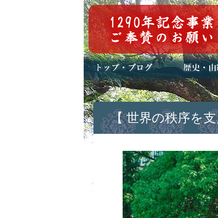
トップページ
ブログ(日々八百万)
お知らせ一覧
歴史・ご祭神
年中行事
メディア掲載
【 世界の秩序を支