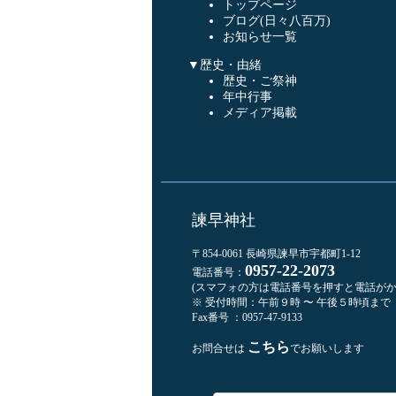
トップページ
ブログ(日々八百万)
お知らせ一覧
▼歴史・由緒
歴史・ご祭神
年中行事
メディア掲載
諫早神社
〒854-0061 長崎県諫早市宇都町1-12
0957-22-2073
電話番号：
(スマフォの方は電話番号を押すと電話がか
※ 受付時間：午前９時 〜 午後５時頃まで
Fax番号 ：0957-47-9133
こちら
お問合せは
でお願いします