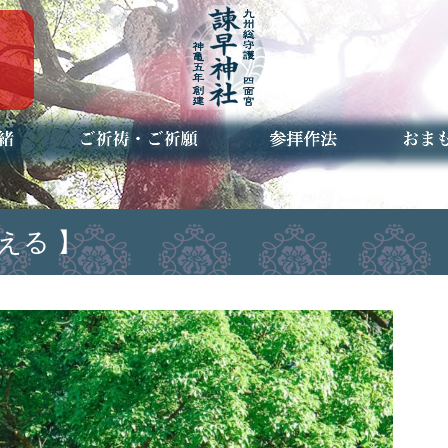
ご祈祷・ご祈願とは
安産祈願
初宮参り
七五三詣
長寿のお祝い
神前結婚式
厄祓い・方位除け
車のお祓い
地鎮祭
神葬祭（神式の葬儀）
神社とは
お参りの作法
授与品
お焚き
アクセ
お問合
予約者
える 】