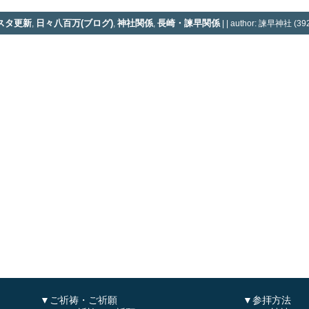
スタ更新
日々八百万(ブログ)
神社関係
長崎・諫早関係
,
,
,
| | author: 諫早神社 (392
▼ご祈祷・ご祈願
▼参拝方法