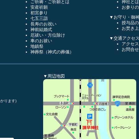
ご祈祷・ご祈願とは
神社とは
安産祈願
お参りの
初宮参り
▼お守り・御
七五三詣
授与品の
長寿のお祝い
お焚き上
神前結婚式
厄祓い・方位除け
▼交通アクセ
車のお祓い
アクセス
地鎮祭
お問合せ
神葬祭（神式の葬儀）
▼周辺地図
かります)