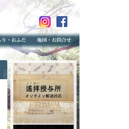
のご案内
上げ（古いお守りのお取り扱い）
スマップ
せ
専用フォーム（事前受付）