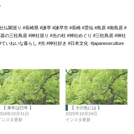
。
社仏閣巡り #長崎県 #諫早 #諫早市 #長崎 #雲仙 #島原 #南島原 #
い陶器の三柱鳥居 #神社巡り #光の柱 #神社めぐり #三柱鳥居 #神社
いねいな暮らし #光 #神社好き #日本文化 #japaneseculture
【 来年は巳年 】
【 その先には 】
2024年10月31日
2025年10月24日
インスタ更新
インスタ更新