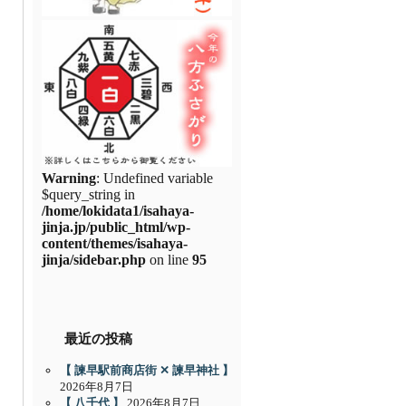
Warning
: Undefined variable
$query_string in
/home/lokidata1/isahaya-
jinja.jp/public_html/wp-
content/themes/isahaya-
jinja/sidebar.php
on line
95
最近の投稿
【 諫早駅前商店街 ✕ 諫早神社 】
2026年8月7日
【 八千代 】
2026年8月7日