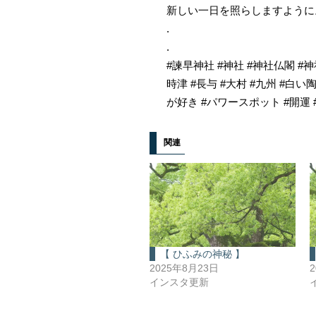
新しい一日を照らしますように
.
.
#諫早神社 #神社 #神社仏閣 #神
時津 #長与 #大村 #九州 #白
が好き #パワースポット #開運 #て
関連
【 ひふみの神秘 】
2025年8月23日
インスタ更新