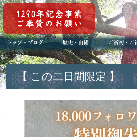
トップページ
ブログ(日々八百万)
お知らせ一覧
歴史・ご祭神
年中行事
メディア掲載
ご祈祷・ご祈
安産祈願
初宮参り
七五三詣
長寿のお祝い
神前結婚式
厄祓い・方位
車のお祓い
地鎮祭
神葬祭（神式
【 この二日間限定 】