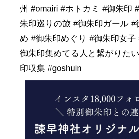
州 #omairi #ホトカミ #御朱印
朱印巡りの旅 #御朱印ガール #
め #御朱印めぐり #御朱印女子
御朱印集めてる人と繋がりたい 
印収集 #goshuin