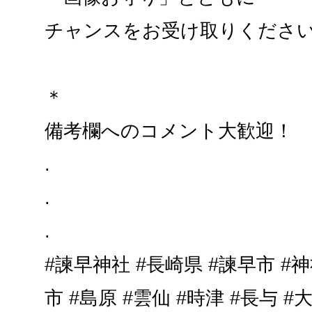
チャンスをお受け取りくださ
＊
備考欄へのコメント大歓迎！
.
.
.
#諫早神社 #長崎県 #諫早市 #神
市 #島原 #雲仙 #時津 #長与 #