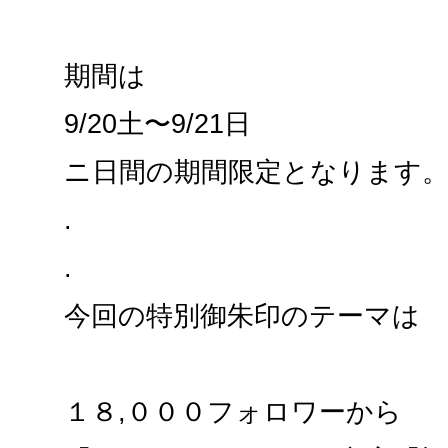
期間は
9/20土〜9/21日
ニ日間の期間限定となります
.
.
今回の特別御朱印のテーマは
１８,０００フォロワーから