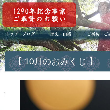
トップページ
ブログ(日々八百万)
お知らせ一覧
歴史・ご祭神
年中行事
メディア掲載
ご祈祷・ご祈
安産祈願
初宮参り
七五三詣
長寿のお祝い
神前結婚式
厄祓い・方位
車のお祓い
地鎮祭
神葬祭（神式
【 10月のおみくじ 】