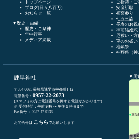
トップページ
ご祈祷・ご
ブログ(日々八百万)
安産祈願
お知らせ一覧
初宮参り
七五三詣
▼歴史・由緒
長寿のお祝
歴史・ご祭神
神前結婚式
年中行事
厄祓い・方
メディア掲載
車のお祓い
地鎮祭
神葬祭（神
▼周
諫早神社
〒854-0061 長崎県諫早市宇都町1-12
0957-22-2073
電話番号：
(スマフォの方は電話番号を押すと電話がかかります)
※ 受付時間：午前９時 〜 午後５時頃まで
Fax番号 ：0957-47-9133
こちら
お問合せは
でお願いします