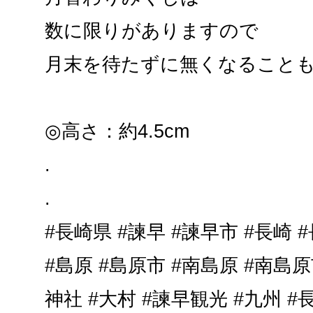
数に限りがありますので
月末を待たずに無くなること
◎高さ：約4.5cm
.
.
#長崎県 #諫早 #諫早市 #長崎 
#島原 #島原市 #南島原 #南島原
神社 #大村 #諫早観光 #九州 #