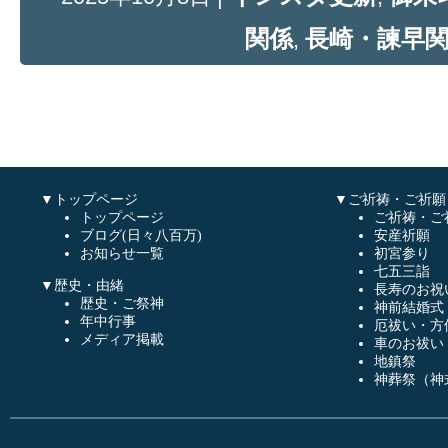
関係
長崎・諫早
,
▼トップページ
▼ご祈祷・ご祈願
トップページ
ご祈祷・ご
ブログ(日々八百万)
安産祈願
お知らせ一覧
初宮参り
七五三詣
▼歴史・由緒
長寿のお祝
歴史・ご祭神
神前結婚式
年中行事
厄祓い・方
メディア掲載
車のお祓い
地鎮祭
神葬祭（神