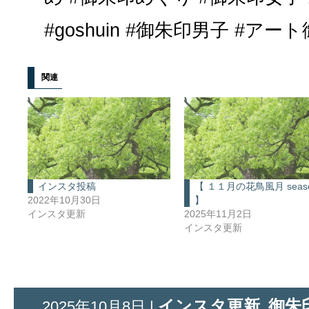
#goshuin #御朱印男子 #アー
関連
インスタ投稿
【 １１月の花鳥風月 seaso
2022年10月30日
】
インスタ更新
2025年11月2日
インスタ更新
インスタ更新
御朱
2025年10月8日 |
,