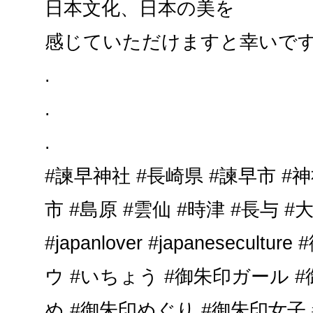
日本文化、日本の美を
感じていただけますと幸いで
.
.
.
#諫早神社 #長崎県 #諫早市 #神
市 #島原 #雲仙 #時津 #長与 #
#japanlover #japanesecult
ウ #いちょう #御朱印ガール 
め #御朱印めぐり #御朱印女子