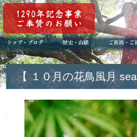
トップページ
ブログ(日々八百万)
お知らせ一覧
歴史・ご祭神
年中行事
メディア掲載
ご祈祷・ご祈
安産祈願
初宮参り
七五三詣
長寿のお祝い
神前結婚式
厄祓い・方位
車のお祓い
地鎮祭
神葬祭（神式
【 １０月の花鳥風月 seas