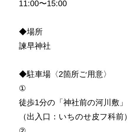
11:00〜15:00
◆場所
諫早神社
◆駐車場〈2箇所ご用意〉
①
徒歩1分の「神社前の河川敷」
（出入口：いちのせ皮フ科前）
②