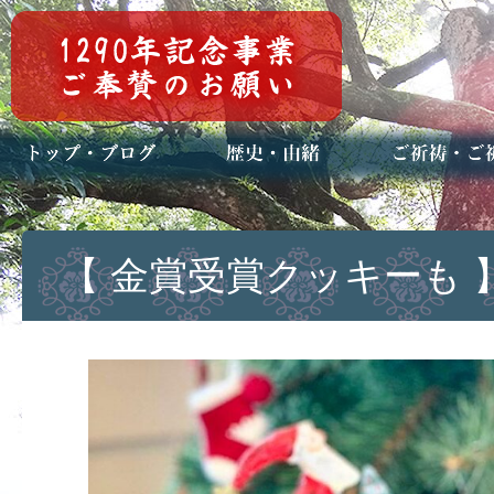
トップページ
ブログ(日々八百万)
お知らせ一覧
歴史・ご祭神
年中行事
メディア掲載
ご祈祷・ご祈
安産祈願
初宮参り
七五三詣
長寿のお祝い
神前結婚式
厄祓い・方位
車のお祓い
地鎮祭
神葬祭（神式
【 金賞受賞クッキーも 