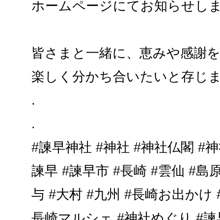
ホームページにてお知らせし
皆さまと一緒に、恵みや感謝
楽しく分かち合いたいと存じ
.
.
#諫早神社 #神社 #神社仏閣 #
諫早 #諫早市 #長崎 #雲仙 #島原
与 #大村 #九州 #長崎お出かけ 
長崎マルシェ #神社めぐり #諫