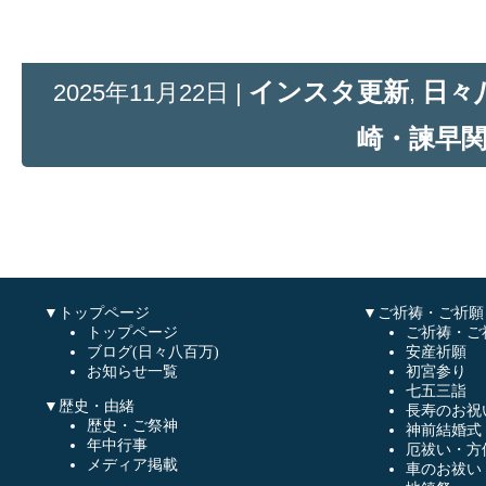
インスタ更新
日々
2025年11月22日 |
,
崎・諫早
▼トップページ
▼ご祈祷・ご祈願
トップページ
ご祈祷・ご
ブログ(日々八百万)
安産祈願
お知らせ一覧
初宮参り
七五三詣
▼歴史・由緒
長寿のお祝
歴史・ご祭神
神前結婚式
年中行事
厄祓い・方
メディア掲載
車のお祓い