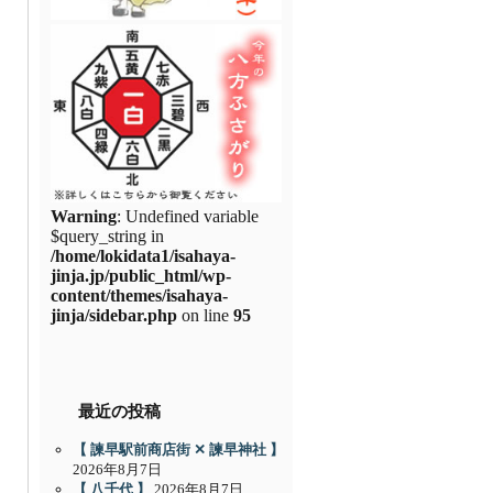
Warning
: Undefined variable
$query_string in
/home/lokidata1/isahaya-
jinja.jp/public_html/wp-
content/themes/isahaya-
jinja/sidebar.php
on line
95
最近の投稿
【 諫早駅前商店街 ✕ 諫早神社 】
2026年8月7日
【 八千代 】
2026年8月7日