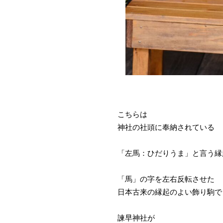
こちらは
神社の社頭に奉納されている
「左馬：ひだりうま」と言う縁
「馬」の字を左右反転させた
日本古来の縁起のよい飾り駒で
諫早神社が