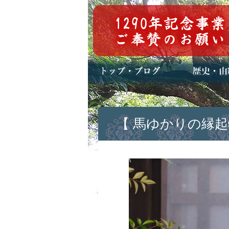
トップページ
ブログ(日々八百万)
お知らせ一覧
歴史・ご祭神
年中行事
メディア掲載
【 馬ゆかりの縁起