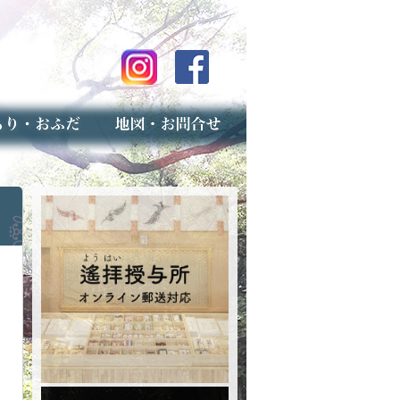
のご案内
上げ（古いお守りのお取り扱い）
スマップ
せ
専用フォーム（事前受付）