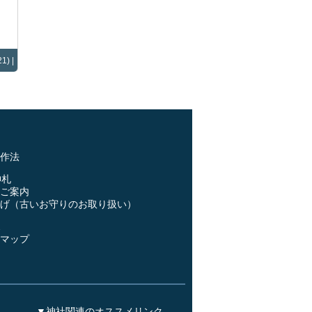
1) |
作法
神札
ご案内
げ（古いお守りのお取り扱い）
ス
マップ
▼神社関連のオススメリンク