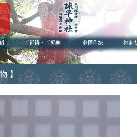
ご祈祷・ご祈願とは
安産祈願
初宮参り
七五三詣
長寿のお祝い
神前結婚式
厄祓い・方位除け
車のお祓い
地鎮祭
神葬祭（神式の葬儀）
神社とは
お参りの作法
授与品
お焚き
アクセ
お問合
予約者
物 】