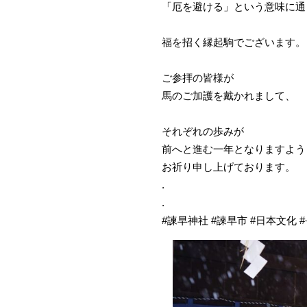
「厄を避ける」という意味に通
福を招く縁起駒でございます。
ご参拝の皆様が
馬のご加護を戴かれまして、
それぞれの歩みが
前へと進む一年となりますよう
お祈り申し上げております。
.
.
#諫早神社 #諫早市 #日本文化 