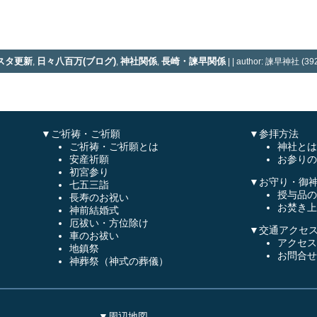
スタ更新
日々八百万(ブログ)
神社関係
長崎・諫早関係
,
,
,
| | author: 諫早神社 (392
▼ご祈祷・ご祈願
▼参拝方法
ご祈祷・ご祈願とは
神社とは
安産祈願
お参りの
初宮参り
▼お守り・御
七五三詣
授与品の
長寿のお祝い
お焚き上
神前結婚式
厄祓い・方位除け
▼交通アクセ
車のお祓い
アクセス
地鎮祭
お問合せ
神葬祭（神式の葬儀）
▼周辺地図