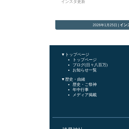
インスタ更新
イン
2026年1月25日 |
▼トップページ
トップページ
ブログ(日々八百万)
お知らせ一覧
▼歴史・由緒
歴史・ご祭神
年中行事
メディア掲載