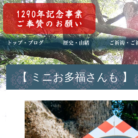
トップページ
ブログ(日々八百万)
お知らせ一覧
歴史・ご祭神
年中行事
メディア掲載
ご祈祷・ご祈
安産祈願
初宮参り
七五三詣
長寿のお祝い
神前結婚式
厄祓い・方位
車のお祓い
地鎮祭
神葬祭（神式
【 ミニお多福さんも 】