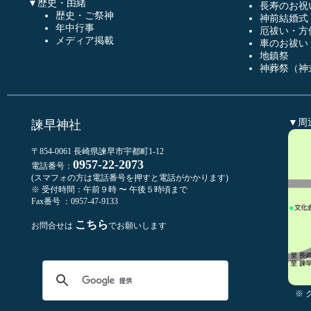
▼歴史・由緒
長寿のお祝
歴史・ご祭神
神前結婚式
年中行事
厄祓い・方
メディア掲載
車のお祓い
地鎮祭
神葬祭（神
▼周
諫早神社
〒854-0061 長崎県諫早市宇都町1-12
0957-22-2073
電話番号：
(スマフォの方は電話番号を押すと電話がかかります)
※ 受付時間：午前９時 〜 午後５時頃まで
Fax番号 ：0957-47-9133
こちら
お問合せは
でお願いします
※