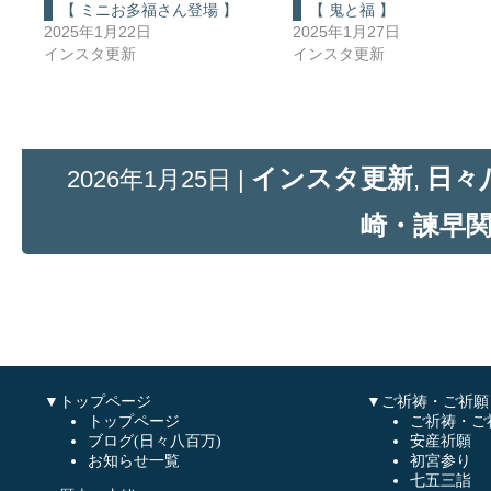
【 ミニお多福さん登場 】
【 鬼と福 】
2025年1月22日
2025年1月27日
インスタ更新
インスタ更新
インスタ更新
日々
2026年1月25日 |
,
崎・諫早
▼トップページ
▼ご祈祷・ご祈願
トップページ
ご祈祷・ご
ブログ(日々八百万)
安産祈願
お知らせ一覧
初宮参り
七五三詣