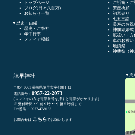
トップページ
ご祈祷・ご
ブログ(日々八百万)
安産祈願
お知らせ一覧
初宮参り
七五三詣
▼歴史・由緒
長寿のお祝
歴史・ご祭神
神前結婚式
年中行事
厄祓い・方
メディア掲載
車のお祓い
地鎮祭
神葬祭（神
▼周
諫早神社
〒854-0061 長崎県諫早市宇都町1-12
0957-22-2073
電話番号：
(スマフォの方は電話番号を押すと電話がかかります)
※ 受付時間：午前９時 〜 午後５時頃まで
Fax番号 ：0957-47-9133
こちら
お問合せは
でお願いします