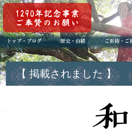
トップページ
ブログ(日々八百万)
お知らせ一覧
歴史・ご祭神
年中行事
メディア掲載
ご祈祷・ご祈
安産祈願
初宮参り
七五三詣
長寿のお祝い
神前結婚式
厄祓い・方位
車のお祓い
地鎮祭
神葬祭（神式
【 掲載されました 】