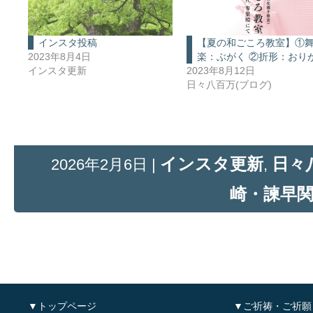
インスタ投稿
【夏の和ごころ教室】①
2023年8月4日
楽：ぶがく ②折形：おり
インスタ更新
2023年8月12日
日々八百万(ブログ)
インスタ更新
日々
2026年2月6日 |
,
崎・諫早
▼トップページ
▼ご祈祷・ご祈願