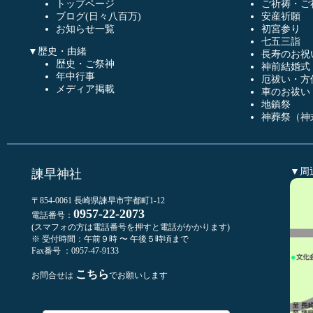
トップページ
ご祈祷・ご
ブログ(日々八百万)
安産祈願
お知らせ一覧
初宮参り
七五三詣
▼歴史・由緒
長寿のお祝
歴史・ご祭神
神前結婚式
年中行事
厄祓い・方
メディア掲載
車のお祓い
地鎮祭
神葬祭（神
▼周
諫早神社
〒854-0061 長崎県諫早市宇都町1-12
0957-22-2073
電話番号：
(スマフォの方は電話番号を押すと電話がかかります)
※ 受付時間：午前９時 〜 午後５時頃まで
Fax番号 ：0957-47-9133
こちら
お問合せは
でお願いします