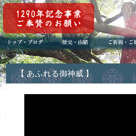
トップページ
ブログ(日々八百万)
お知らせ一覧
歴史・ご祭神
年中行事
メディア掲載
ご祈祷・ご祈
安産祈願
初宮参り
七五三詣
長寿のお祝い
神前結婚式
厄祓い・方位
車のお祓い
地鎮祭
神葬祭（神式
【 あふれる御神威 】