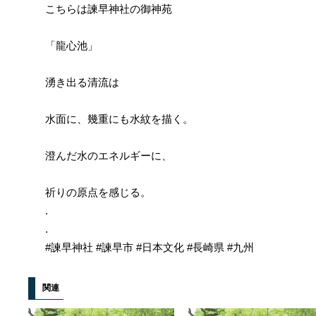
こちらは諫早神社の御神苑
「龍心池」
湧き出る清流は
水面に、幾重にも水紋を描く。
澄んだ水のエネルギーに、
祈りの原点を感じる。
.
.
#諫早神社 #諫早市 #日本文化 #長崎県 #九州
関連