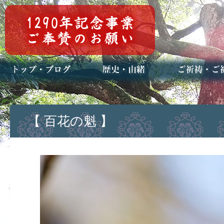
トップページ
ブログ(日々八百万)
お知らせ一覧
歴史・ご祭神
年中行事
メディア掲載
ご祈祷・ご祈
安産祈願
初宮参り
七五三詣
長寿のお祝い
神前結婚式
厄祓い・方位
車のお祓い
地鎮祭
神葬祭（神式
【 百花の魁 】