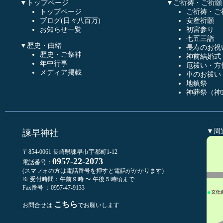
▼トップページ
▼ご祈祷・ご祈願
トップページ
ご祈祷・ご
ブログ(日々八百万)
安産祈願
お知らせ一覧
初宮参り
七五三詣
▼歴史・由緒
長寿のお祝
歴史・ご祭神
神前結婚式
年中行事
厄祓い・方
メディア掲載
車のお祓い
地鎮祭
神葬祭（神
▼周
諫早神社
〒854-0061 長崎県諫早市宇都町1-12
0957-22-2073
電話番号：
(スマフォの方は電話番号を押すと電話がかかります)
※ 受付時間：午前９時 〜 午後５時頃まで
Fax番号 ：0957-47-9133
こちら
お問合せは
でお願いします