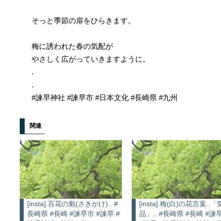
そっと季節の扉をひらきます。
梅に誘われた春の気配が
やさしく広がっていきますように。
.
.
#諫早神社 #諫早市 #日本文化 #長崎県 #九州
関連
[insta].百花の魁(さきがけ).. #
[insta].梅(白)の花言葉..「
長崎県 #長崎 #諫早市 #諫早 #
品」.. #長崎県 #長崎 #諫