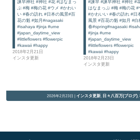
諫早神社 #神社 #花 #はなまっ
#諫早 #諫早神社 #神社 #花
ぷ #梅 #梅の花 #ウメ #かわい
はなまっぷ #梅 #梅の花 
い #春の訪れ #日本の風景#百
#かわいい #春の訪れ #日
花の魁 #如月#nagasaki
風景 #百花の魁 #如月 #白
#isahaya #jinja #ume
春#spring#nagasaki #isah
#japan_daytime_view
#jinja #ume
#littleflowers #flowerpic
#japan_daytime_view
#kawaii #happy
#littleflowers #flowerpic
2018年2月21日
#kawaii #happy
インスタ更新
2018年2月23日
インスタ更新
インスタ更新
日々八百万(ブログ)
2026年2月23日 |
,
,