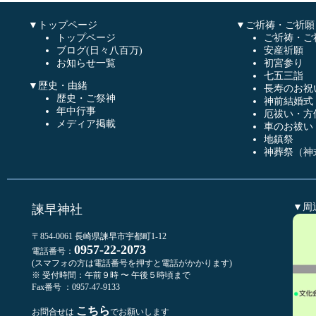
▼トップページ
▼ご祈祷・ご祈願
トップページ
ご祈祷・ご
ブログ(日々八百万)
安産祈願
お知らせ一覧
初宮参り
七五三詣
▼歴史・由緒
長寿のお祝
歴史・ご祭神
神前結婚式
年中行事
厄祓い・方
メディア掲載
車のお祓い
地鎮祭
神葬祭（神
▼周
諫早神社
〒854-0061 長崎県諫早市宇都町1-12
0957-22-2073
電話番号：
(スマフォの方は電話番号を押すと電話がかかります)
※ 受付時間：午前９時 〜 午後５時頃まで
Fax番号 ：0957-47-9133
こちら
お問合せは
でお願いします