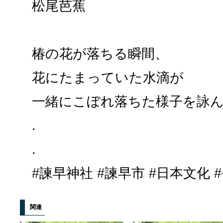
松尾芭蕉
椿の花が落ちる瞬間、
花にたまっていた水滴が
一緒にこぼれ落ちた様子を詠
.
.
#諫早神社 #諫早市 #日本文化 
関連