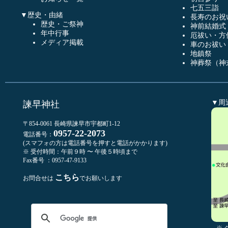
七五三詣
▼歴史・由緒
長寿のお祝
歴史・ご祭神
神前結婚式
年中行事
厄祓い・方
メディア掲載
車のお祓い
地鎮祭
神葬祭（神
▼周
諫早神社
〒854-0061 長崎県諫早市宇都町1-12
0957-22-2073
電話番号：
(スマフォの方は電話番号を押すと電話がかかります)
※ 受付時間：午前９時 〜 午後５時頃まで
Fax番号 ：0957-47-9133
こちら
お問合せは
でお願いします
※