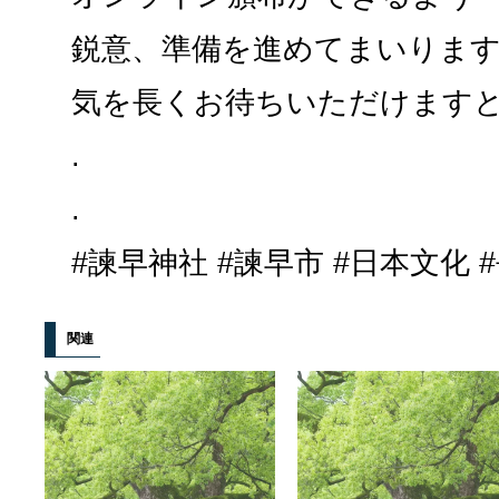
鋭意、準備を進めてまいりま
気を長くお待ちいただけます
.
.
#諫早神社 #諫早市 #日本文化 
関連