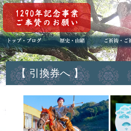
トップページ
ブログ(日々八百万)
お知らせ一覧
歴史・ご祭神
年中行事
メディア掲載
ご祈祷・ご祈
安産祈願
初宮参り
七五三詣
長寿のお祝い
神前結婚式
厄祓い・方位
車のお祓い
地鎮祭
神葬祭（神式
【 引換券へ 】