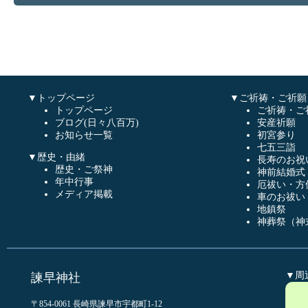
▼トップページ
▼ご祈祷・ご祈願
トップページ
ご祈祷・ご
ブログ(日々八百万)
安産祈願
お知らせ一覧
初宮参り
七五三詣
▼歴史・由緒
長寿のお祝
歴史・ご祭神
神前結婚式
年中行事
厄祓い・方
メディア掲載
車のお祓い
地鎮祭
神葬祭（神
▼周
諫早神社
〒854-0061 長崎県諫早市宇都町1-12