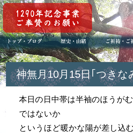
トップページ
ブログ(日々八百万)
お知らせ一覧
歴史・ご祭神
年中行事
メディア掲載
ご祈祷・ご祈
安産祈願
初宮参り
七五三詣
長寿のお祝い
神前結婚式
厄祓い・方位
車のお祓い
地鎮祭
神葬祭（神式
神無月10月15日｢つきな
本日の日中帯は半袖のほうが
ではないか
というほど暖かな陽が差し込