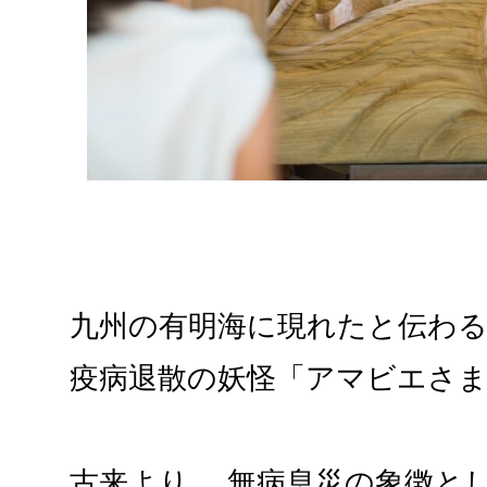
九州の有明海に現れたと伝わ
疫病退散の妖怪「アマビエさ
古来より、 無病息災の象徴と