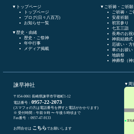
▼トップページ
▼ご祈祷・ご祈願
トップページ
ご祈祷・ご
ブログ(日々八百万)
安産祈願
お知らせ一覧
初宮参り
七五三詣
▼歴史・由緒
長寿のお祝
歴史・ご祭神
神前結婚式
年中行事
厄祓い・方
メディア掲載
車のお祓い
地鎮祭
神葬祭（神
▼周
諫早神社
〒854-0061 長崎県諫早市宇都町1-12
0957-22-2073
電話番号：
(スマフォの方は電話番号を押すと電話がかかります)
※ 受付時間：午前９時 〜 午後５時頃まで
Fax番号 ：0957-47-9133
こちら
お問合せは
でお願いします