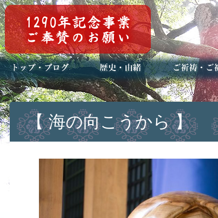
トップページ
ブログ(日々八百万)
お知らせ一覧
歴史・ご祭神
年中行事
メディア掲載
ご祈祷・ご祈
安産祈願
初宮参り
七五三詣
長寿のお祝い
神前結婚式
厄祓い・方位
車のお祓い
地鎮祭
神葬祭（神式
【 海の向こうから 】