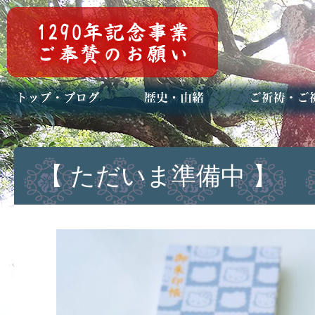
トップページ
ブログ(日々八百万)
お知らせ一覧
歴史・ご祭神
年中行事
メディア掲載
ご祈祷・ご祈
安産祈願
初宮参り
七五三詣
長寿のお祝い
神前結婚式
厄祓い・方位
車のお祓い
地鎮祭
神葬祭（神式
【 ただいま準備中 】