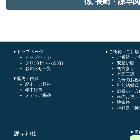
係
長崎・諫早
,
▼トップページ
▼ご祈祷・ご祈願
トップページ
ご祈祷・ご
ブログ(日々八百万)
安産祈願
お知らせ一覧
初宮参り
七五三詣
▼歴史・由緒
長寿のお祝
歴史・ご祭神
神前結婚式
年中行事
厄祓い・方
メディア掲載
車のお祓い
地鎮祭
神葬祭（神
▼周
諫早神社