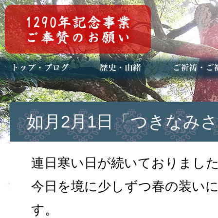
トップページ
ブログ(日々八百万)
お知らせ一覧
歴史・ご祭神
年中行事
メディア掲載
ご祈祷・ご祈
安産祈願
初宮参り
七五三詣
長寿のお祝い
神前結婚式
厄祓い・方位
車のお祓い
地鎮祭
神葬祭（神式
如月2月1日「つきなみ
連日寒い日が続いておりまし
今日を境に少しずつ春の装い
す。