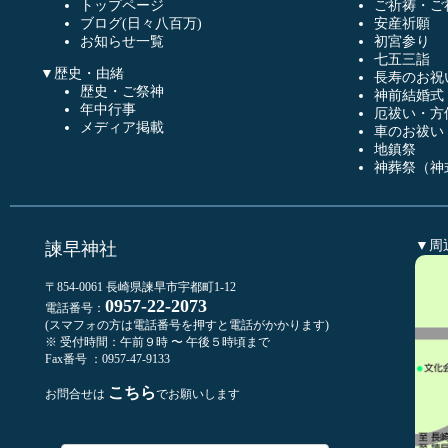
トップページ
ご祈祷・ご
ブログ(日々八百万)
安産祈願
お知らせ一覧
初宮参り
七五三詣
▼歴史・由緒
長寿のお祝
歴史・ご祭神
神前結婚式
年中行事
厄祓い・方
メディア掲載
車のお祓い
地鎮祭
神葬祭（神
▼周
諫早神社
〒854-0061 長崎県諫早市宇都町1-12
0957-22-2073
電話番号：
(スマフォの方は電話番号を押すと電話がかかります)
※ 受付時間：午前９時 〜 午後５時頃まで
Fax番号 ：0957-47-9133
こちら
お問合せは
でお願いします