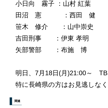
小日向 霧子 ：山村 紅葉
田沼 憲 ：西田 健
笹木 修介 ：山中崇史
吉田刑事 ：伊東 孝明
矢部警部 ：布施 博
明日、7月18日(月)21:00～ 
特に長崎県の方はお見逃しな
関連