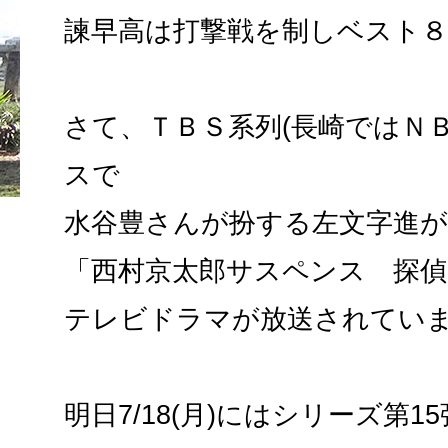
諫早高は打撃戦を制しベスト
さて、ＴＢＳ系列(長崎ではＮ
スで
水谷豊さんが扮する左文字進が
「西村京太郎サスペンス 探偵
テレビドラマが放送されてい
明日7/18(月)にはシリーズ第