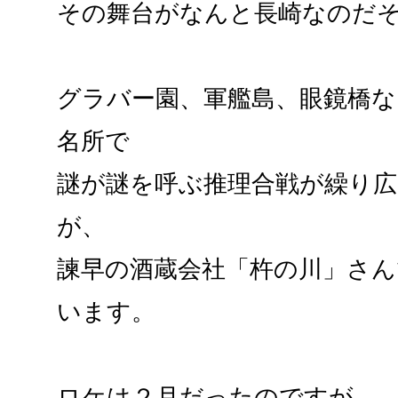
その舞台がなんと長崎なのだ
グラバー園、軍艦島、眼鏡橋な
名所で
謎が謎を呼ぶ推理合戦が繰り
が、
諫早の酒蔵会社「杵の川」さ
います。
ロケは２月だったのですが、