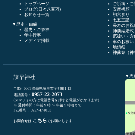
トップページ
ご祈祷・ご
ブログ(日々八百万)
安産祈願
お知らせ一覧
初宮参り
七五三詣
▼歴史・由緒
長寿のお祝
歴史・ご祭神
神前結婚式
年中行事
厄祓い・方
メディア掲載
車のお祓い
地鎮祭
神葬祭（神
▼周
諫早神社
〒854-0061 長崎県諫早市宇都町1-12
0957-22-2073
電話番号：
(スマフォの方は電話番号を押すと電話がかかります)
※ 受付時間：午前９時 〜 午後５時頃まで
Fax番号 ：0957-47-9133
こちら
お問合せは
でお願いします