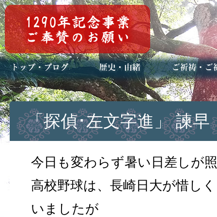
トップページ
ブログ(日々八百万)
お知らせ一覧
歴史・ご祭神
年中行事
メディア掲載
ご祈祷・ご祈
安産祈願
初宮参り
七五三詣
長寿のお祝い
神前結婚式
厄祓い・方位
車のお祓い
地鎮祭
神葬祭（神式
「探偵･左文字進」 諫
今日も変わらず暑い日差しが
高校野球は、長崎日大が惜し
いましたが