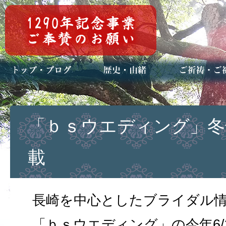
トップページ
ブログ(日々八百万)
お知らせ一覧
歴史・ご祭神
年中行事
メディア掲載
ご祈祷・ご祈
安産祈願
初宮参り
七五三詣
長寿のお祝い
神前結婚式
厄祓い・方位
車のお祓い
地鎮祭
神葬祭（神式
「ｂｓウエディング」冬
載
長崎を中心としたブライダル
「ｂｓウエディング」の今年6/