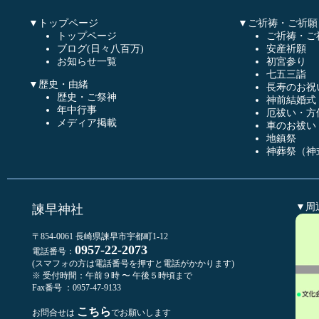
▼トップページ
▼ご祈祷・ご祈願
トップページ
ご祈祷・ご
ブログ(日々八百万)
安産祈願
お知らせ一覧
初宮参り
七五三詣
▼歴史・由緒
長寿のお祝
歴史・ご祭神
神前結婚式
年中行事
厄祓い・方
メディア掲載
車のお祓い
地鎮祭
神葬祭（神
▼周
諫早神社
〒854-0061 長崎県諫早市宇都町1-12
0957-22-2073
電話番号：
(スマフォの方は電話番号を押すと電話がかかります)
※ 受付時間：午前９時 〜 午後５時頃まで
Fax番号 ：0957-47-9133
こちら
お問合せは
でお願いします