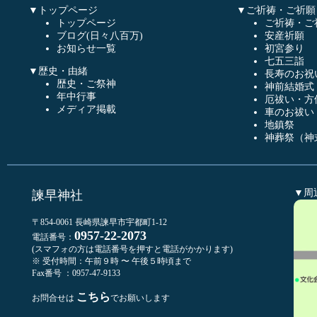
▼トップページ
▼ご祈祷・ご祈願
トップページ
ご祈祷・ご
ブログ(日々八百万)
安産祈願
お知らせ一覧
初宮参り
七五三詣
▼歴史・由緒
長寿のお祝
歴史・ご祭神
神前結婚式
年中行事
厄祓い・方
メディア掲載
車のお祓い
地鎮祭
神葬祭（神
▼周
諫早神社
〒854-0061 長崎県諫早市宇都町1-12
0957-22-2073
電話番号：
(スマフォの方は電話番号を押すと電話がかかります)
※ 受付時間：午前９時 〜 午後５時頃まで
Fax番号 ：0957-47-9133
こちら
お問合せは
でお願いします