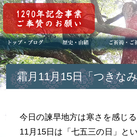
トップページ
ブログ(日々八百万)
お知らせ一覧
歴史・ご祭神
年中行事
メディア掲載
ご祈祷・ご祈
安産祈願
初宮参り
七五三詣
長寿のお祝い
神前結婚式
厄祓い・方位
車のお祓い
地鎮祭
神葬祭（神式
霜月11月15日「つきな
今日の諫早地方は寒さを感じ
11月15日は「七五三の日」と