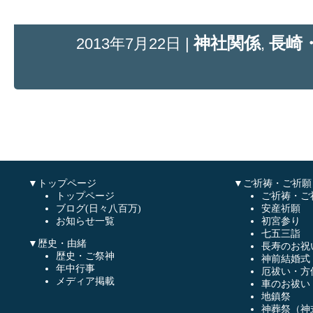
神社関係
長崎
2013年7月22日 |
,
▼トップページ
▼ご祈祷・ご祈願
トップページ
ご祈祷・ご
ブログ(日々八百万)
安産祈願
お知らせ一覧
初宮参り
七五三詣
▼歴史・由緒
長寿のお祝
歴史・ご祭神
神前結婚式
年中行事
厄祓い・方
メディア掲載
車のお祓い
地鎮祭
神葬祭（神