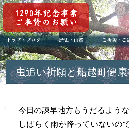
トップページ
ブログ(日々八百万)
お知らせ一覧
歴史・ご祭神
年中行事
メディア掲載
ご祈祷・ご祈
安産祈願
初宮参り
七五三詣
長寿のお祝い
神前結婚式
厄祓い・方位
車のお祓い
地鎮祭
神葬祭（神式
虫追い祈願と船越町健康
今日の諫早地方もうだるよう
しばらく雨が降っていないの