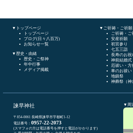
▼トップページ
▼ご祈祷・ご祈願
トップページ
ご祈祷・ご
ブログ(日々八百万)
安産祈願
お知らせ一覧
初宮参り
七五三詣
▼歴史・由緒
長寿のお祝
歴史・ご祭神
神前結婚式
年中行事
厄祓い・方
メディア掲載
車のお祓い
地鎮祭
神葬祭（神
▼周
諫早神社
〒854-0061 長崎県諫早市宇都町1-12
0957-22-2073
電話番号：
(スマフォの方は電話番号を押すと電話がかかります)