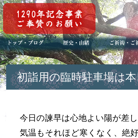
トップページ
ブログ(日々八百万)
お知らせ一覧
歴史・ご祭神
年中行事
メディア掲載
ご祈祷・ご祈
安産祈願
初宮参り
七五三詣
長寿のお祝い
神前結婚式
厄祓い・方位
車のお祓い
地鎮祭
神葬祭（神式
初詣用の臨時駐車場は本
今日の諫早は心地よい陽が差
気温もそれほど寒くなく、絶