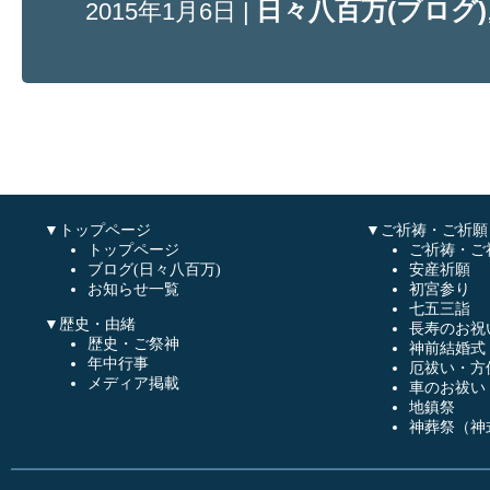
日々八百万(ブログ)
2015年1月6日 |
▼トップページ
▼ご祈祷・ご祈願
トップページ
ご祈祷・ご
ブログ(日々八百万)
安産祈願
お知らせ一覧
初宮参り
七五三詣
▼歴史・由緒
長寿のお祝
歴史・ご祭神
神前結婚式
年中行事
厄祓い・方
メディア掲載
車のお祓い
地鎮祭
神葬祭（神