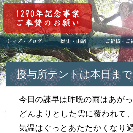
トップページ
ブログ(日々八百万)
お知らせ一覧
歴史・ご祭神
年中行事
メディア掲載
ご祈祷・ご祈
安産祈願
初宮参り
七五三詣
長寿のお祝い
神前結婚式
厄祓い・方位
車のお祓い
地鎮祭
神葬祭（神式
授与所テントは本日まで
今日の諫早は昨晩の雨はあが
どんよりとした雲に覆われて
気温はぐっとあたたかくなり