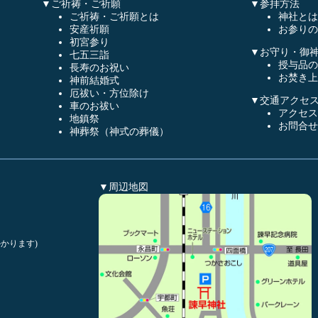
▼ご祈祷・ご祈願
▼参拝方法
ご祈祷・ご祈願とは
神社とは
安産祈願
お参りの
初宮参り
▼お守り・御
七五三詣
授与品の
長寿のお祝い
お焚き上
神前結婚式
厄祓い・方位除け
▼交通アクセ
車のお祓い
アクセス
地鎮祭
お問合せ
神葬祭（神式の葬儀）
▼周辺地図
かります)