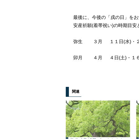
最後に、今後の「戌の日」をお
安産祈願(着帯祝い)の時期目
弥生 ３月 １１日(水)・２
卯月 ４月 ４日(土)・１６日
関連