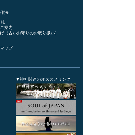
事
作法
神札
ご案内
げ（古いお守りのお取り扱い）
ス
マップ
▼神社関連のオススメリンク