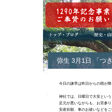
トップページ
ブログ(日々八百万)
お知らせ一覧
歴史・ご祭神
年中行事
メディア掲載
弥生 3月1日 「
今日の諫早は昨日からの雨が降
神社では、日曜日で大安という
足元が悪いながらも、お宮参り
安産祈願、車のお祓いなどをご