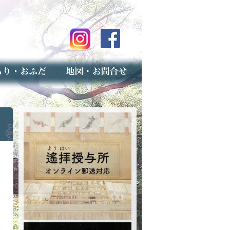
のご案内
上げ（古いお守りのお取り扱い）
スマップ
せ
専用フォーム（事前受付）