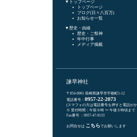
▼トップページ
トップページ
ブログ(日々八百万)
お知らせ一覧
▼歴史・由緒
歴史・ご祭神
年中行事
メディア掲載
諫早神社
〒854-0061 長崎県諫早市宇都町1-12
0957-22-2073
電話番号：
(スマフォの方は電話番号を押すと電話がか
※ 受付時間：午前９時 〜 午後５時頃まで
Fax番号 ：0957-47-9133
こちら
お問合せは
でお願いします