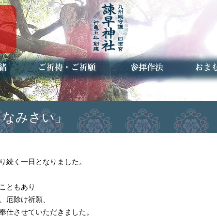
ご祈祷・ご祈願とは
安産祈願
初宮参り
七五三詣
長寿のお祝い
神前結婚式
厄祓い・方位除け
車のお祓い
地鎮祭
神葬祭（神式の葬儀）
神社とは
お参りの作法
授与品
お焚き
アクセ
お問合
予約者
つきなみさい」
り続く一日となりました。
こともあり
、厄除け祈願、
奉仕させていただきました。