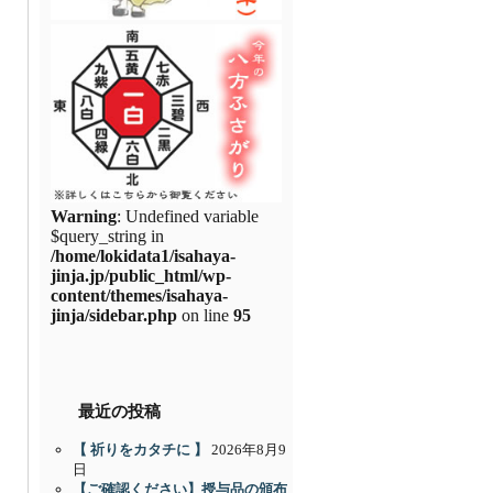
Warning
: Undefined variable
$query_string in
/home/lokidata1/isahaya-
jinja.jp/public_html/wp-
content/themes/isahaya-
jinja/sidebar.php
on line
95
最近の投稿
【 祈りをカタチに 】
2026年8月9
日
【ご確認ください】授与品の頒布