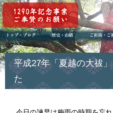
トップページ
ブログ(日々八百万)
お知らせ一覧
歴史・ご祭神
年中行事
メディア掲載
ご祈祷・ご祈
安産祈願
初宮参り
七五三詣
長寿のお祝い
神前結婚式
厄祓い・方位
車のお祓い
地鎮祭
神葬祭（神式
平成27年「夏越の大祓」
た
今日の諫早は梅雨の時期を忘