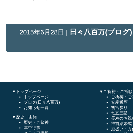
日々八百万(ブログ)
2015年6月28日 |
▼トップページ
▼ご祈祷・ご祈願
トップページ
ご祈祷・ご
ブログ(日々八百万)
安産祈願
お知らせ一覧
初宮参り
七五三詣
▼歴史・由緒
長寿のお祝
歴史・ご祭神
神前結婚式
年中行事
厄祓い・方