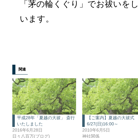
「茅の輪くぐり」でお祓いを
います。
関連
平成28年「夏越の大祓」 斎行
【ご案内】夏越の大祓
いたしました
6/27(日)16:00～
2016年6月28日
2010年6月5日
日々八百万(ブログ)
神社関係