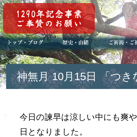
トップページ
ブログ(日々八百万)
お知らせ一覧
歴史・ご祭神
年中行事
メディア掲載
ご祈祷・ご祈
安産祈願
初宮参り
七五三詣
長寿のお祝い
神前結婚式
厄祓い・方位
車のお祓い
地鎮祭
神葬祭（神式
神無月 10月15日 「つ
今日の諫早は涼しい中にも爽
日となりました。