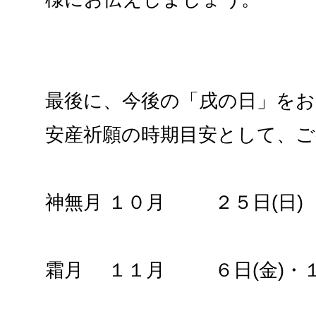
最後に、今後の「戌の日」を
安産祈願の時期目安として、
神無月 １０月 ２５日(日)
霜月 １１月 ６日(金)・１８