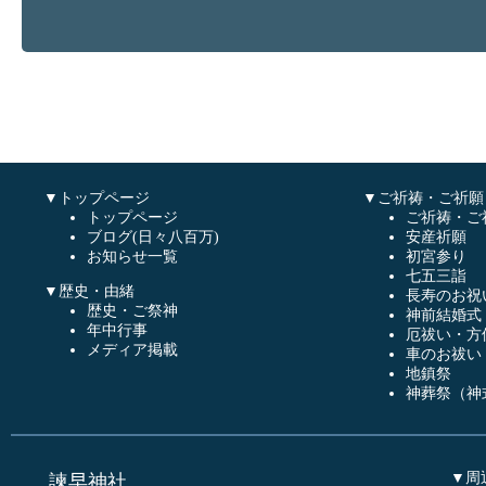
▼トップページ
▼ご祈祷・ご祈願
トップページ
ご祈祷・ご
ブログ(日々八百万)
安産祈願
お知らせ一覧
初宮参り
七五三詣
▼歴史・由緒
長寿のお祝
歴史・ご祭神
神前結婚式
年中行事
厄祓い・方
メディア掲載
車のお祓い
地鎮祭
神葬祭（神
▼周
諫早神社