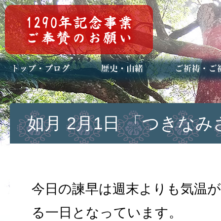
トップページ
ブログ(日々八百万)
お知らせ一覧
歴史・ご祭神
年中行事
メディア掲載
ご祈祷・ご祈
安産祈願
初宮参り
七五三詣
長寿のお祝い
神前結婚式
厄祓い・方位
車のお祓い
地鎮祭
神葬祭（神式
如月 2月1日 「つきな
今日の諫早は週末よりも気温
る一日となっています。