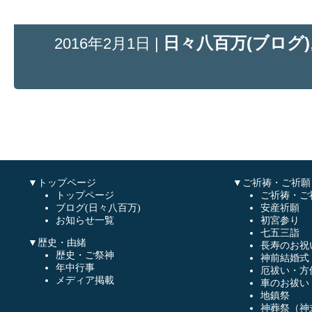
日々八百万(ブログ)
2016年2月1日 |
▼トップページ
▼ご祈祷・ご祈願
トップページ
ご祈祷・ご
ブログ(日々八百万)
安産祈願
お知らせ一覧
初宮参り
七五三詣
▼歴史・由緒
長寿のお祝
歴史・ご祭神
神前結婚式
年中行事
厄祓い・方
メディア掲載
車のお祓い
地鎮祭
神葬祭（神