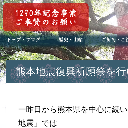
トップページ
ブログ(日々八百万)
お知らせ一覧
歴史・ご祭神
年中行事
メディア掲載
ご祈祷・ご祈
安産祈願
初宮参り
七五三詣
長寿のお祝い
神前結婚式
厄祓い・方位
車のお祓い
地鎮祭
神葬祭（神式
熊本地震復興祈願祭を行
一昨日から熊本県を中心に続い
地震」では