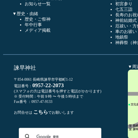
お知らせ一覧
初宮参り
七五三詣
▼歴史・由緒
長寿のお祝
歴史・ご祭神
神前結婚式
年中行事
厄祓い・方
メディア掲載
車のお祓い
地鎮祭
神葬祭（神
▼周
諫早神社
〒854-0061 長崎県諫早市宇都町1-12
0957-22-2073
電話番号：
(スマフォの方は電話番号を押すと電話がかかります)
※ 受付時間：午前９時 〜 午後５時頃まで
Fax番号 ：0957-47-9133
こちら
お問合せは
でお願いします