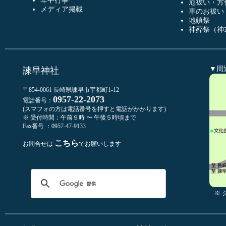
年中行事
厄祓い・方
メディア掲載
車のお祓い
地鎮祭
神葬祭（神
▼周
諫早神社
〒854-0061 長崎県諫早市宇都町1-12
0957-22-2073
電話番号：
(スマフォの方は電話番号を押すと電話がかかります)
※ 受付時間：午前９時 〜 午後５時頃まで
Fax番号 ：0957-47-9133
こちら
お問合せは
でお願いします
※