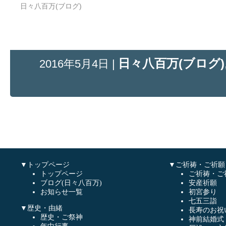
日々八百万(ブログ)
日々八百万(ブログ)
2016年5月4日 |
▼トップページ
▼ご祈祷・ご祈願
トップページ
ご祈祷・ご
ブログ(日々八百万)
安産祈願
お知らせ一覧
初宮参り
七五三詣
▼歴史・由緒
長寿のお祝
歴史・ご祭神
神前結婚式