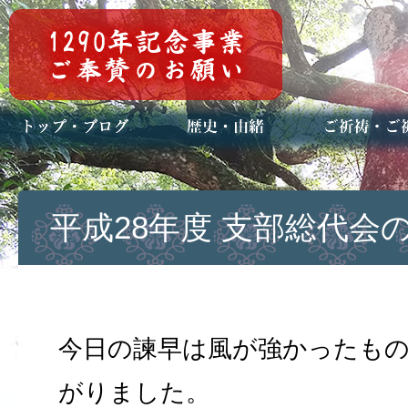
トップページ
ブログ(日々八百万)
お知らせ一覧
歴史・ご祭神
年中行事
メディア掲載
ご祈祷・ご祈
安産祈願
初宮参り
七五三詣
長寿のお祝い
神前結婚式
厄祓い・方位
車のお祓い
地鎮祭
神葬祭（神式
平成28年度 支部総代会
今日の諫早は風が強かったも
がりました。