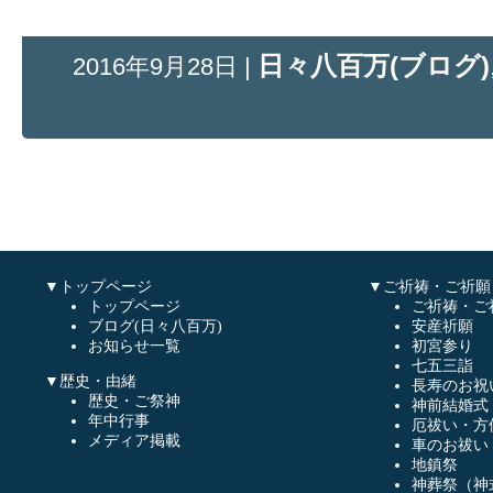
日々八百万(ブログ)
2016年9月28日 |
▼トップページ
▼ご祈祷・ご祈願
トップページ
ご祈祷・ご
ブログ(日々八百万)
安産祈願
お知らせ一覧
初宮参り
七五三詣
▼歴史・由緒
長寿のお祝
歴史・ご祭神
神前結婚式
年中行事
厄祓い・方
メディア掲載
車のお祓い
地鎮祭
神葬祭（神