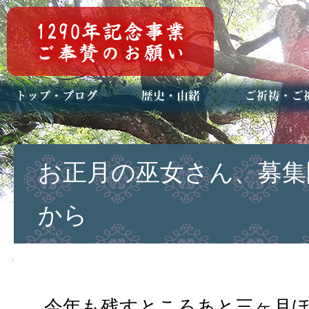
トップページ
ブログ(日々八百万)
お知らせ一覧
歴史・ご祭神
年中行事
メディア掲載
ご祈祷・ご祈
安産祈願
初宮参り
七五三詣
長寿のお祝い
神前結婚式
厄祓い・方位
車のお祓い
地鎮祭
神葬祭（神式
お正月の巫女さん、募集
から
今年も残すところあと三ヶ月