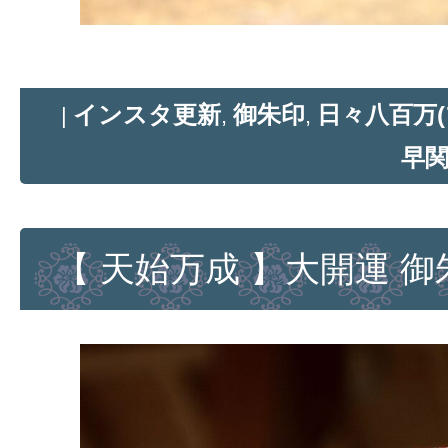
インスタ更新
御朱印
日々八百万(
|
,
,
早
【 天始万成 】大開運 