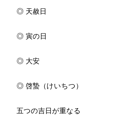
◎ 天赦日
◎ 寅の日
◎ 大安
◎ 啓蟄（けいちつ）
五つの吉日が重なる