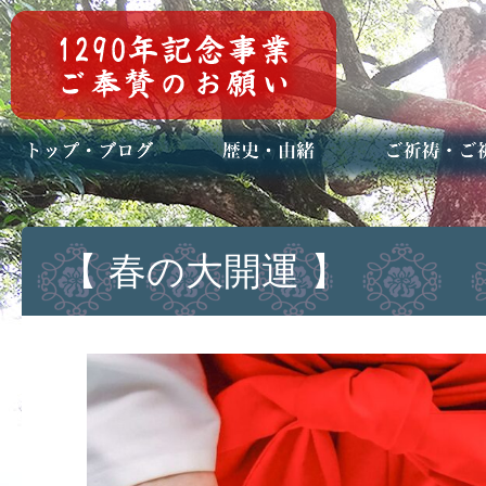
トップページ
ブログ(日々八百万)
お知らせ一覧
歴史・ご祭神
年中行事
メディア掲載
ご祈祷・ご祈
安産祈願
初宮参り
七五三詣
長寿のお祝い
神前結婚式
厄祓い・方位
車のお祓い
地鎮祭
神葬祭（神式
【 春の大開運 】