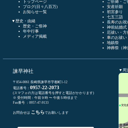
トップページ
ご祈祷・ご
ブログ(日々八百万)
安産祈願
お知らせ一覧
初宮参り
七五三詣
▼歴史・由緒
長寿のお祝
歴史・ご祭神
神前結婚式
年中行事
厄祓い・方
メディア掲載
車のお祓い
地鎮祭
神葬祭（神
▼周
諫早神社
〒854-0061 長崎県諫早市宇都町1-12
0957-22-2073
電話番号：
(スマフォの方は電話番号を押すと電話がかかります)
※ 受付時間：午前９時 〜 午後５時頃まで
Fax番号 ：0957-47-9133
こちら
お問合せは
でお願いします