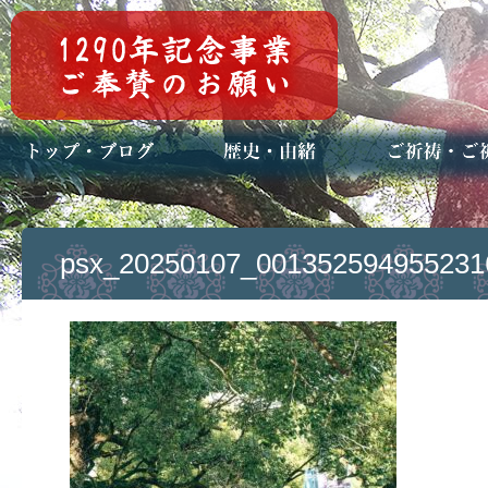
トップページ
ブログ(日々八百万)
お知らせ一覧
歴史・ご祭神
年中行事
メディア掲載
ご祈祷・ご祈
安産祈願
初宮参り
七五三詣
長寿のお祝い
神前結婚式
厄祓い・方位
車のお祓い
地鎮祭
神葬祭（神式
psx_20250107_001352594955231